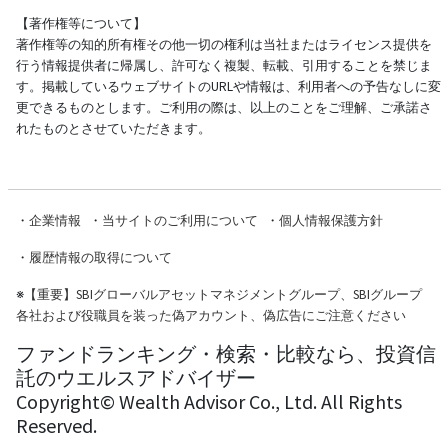
【著作権等について】
著作権等の知的所有権その他一切の権利は当社またはライセンス提供を
行う情報提供者に帰属し、許可なく複製、転載、引用することを禁じま
す。掲載しているウェブサイトのURLや情報は、利用者への予告なしに変
更できるものとします。ご利用の際は、以上のことをご理解、ご承諾さ
れたものとさせていただきます。
・
企業情報
・
当サイトのご利用について
・
個人情報保護方針
・
履歴情報の取得について
※
【重要】SBIグローバルアセットマネジメントグループ、SBIグループ
各社および役職員を装った偽アカウント、偽広告にご注意ください
ファンドランキング・検索・比較なら、投資信
託のウエルスアドバイザー
Copyright© Wealth Advisor Co., Ltd. All Rights
Reserved.