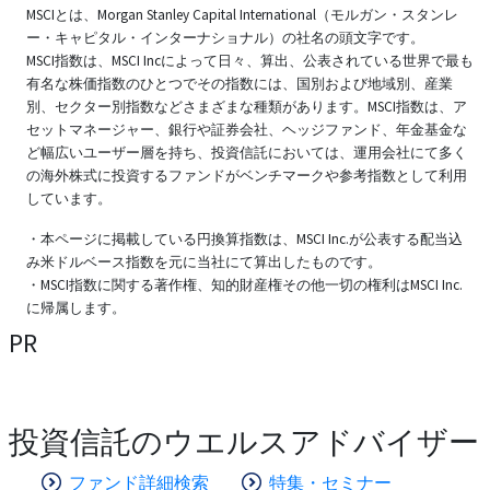
MSCIとは、Morgan Stanley Capital International（モルガン・スタンレ
ー・キャピタル・インターナショナル）の社名の頭文字です。
MSCI指数は、MSCI Incによって日々、算出、公表されている世界で最も
有名な株価指数のひとつでその指数には、国別および地域別、産業
別、セクター別指数などさまざまな種類があります。MSCI指数は、ア
セットマネージャー、銀行や証券会社、ヘッジファンド、年金基金な
ど幅広いユーザー層を持ち、投資信託においては、運用会社にて多く
の海外株式に投資するファンドがベンチマークや参考指数として利用
しています。
・本ページに掲載している円換算指数は、MSCI Inc.が公表する配当込
み米ドルベース指数を元に当社にて算出したものです。
・MSCI指数に関する著作権、知的財産権その他一切の権利はMSCI Inc.
に帰属します。
PR
投資信託のウエルスアドバイザー
ファンド詳細検索
特集・セミナー