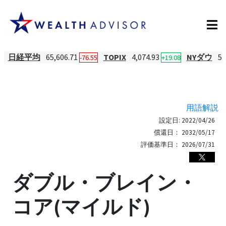
日経平均
65,606.71
TOPIX
4,074.93
NYダウ
53
-76.55
+19.08
用語解説
設定日:
2022/04/26
償還日：
2032/05/17
評価基準日：
2026/07/31
ダブル・ブレイン・
コア(マイルド)