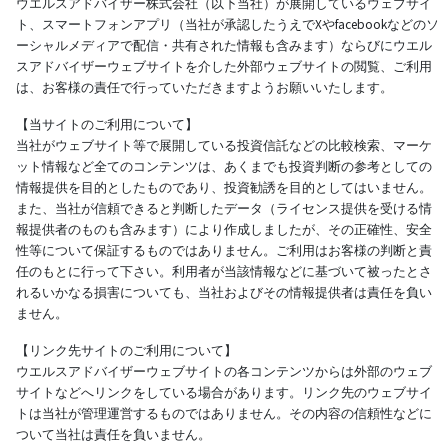
ウエルスアドバイザー株式会社（以下当社）が展開しているウェブサイ
ト、スマートフォンアプリ（当社が承認したうえでXやfacebookなどのソ
ーシャルメディアで配信・共有された情報も含みます）ならびにウエル
スアドバイザーウェブサイトを介した外部ウェブサイトの閲覧、ご利用
は、お客様の責任で行っていただきますようお願いいたします。
【当サイトのご利用について】
当社がウェブサイト等で展開している投資信託などの比較検索、マーケ
ット情報など全てのコンテンツは、あくまでも投資判断の参考としての
情報提供を目的としたものであり、投資勧誘を目的としてはいません。
また、当社が信頼できると判断したデータ（ライセンス提供を受ける情
報提供者のものも含みます）により作成しましたが、その正確性、安全
性等について保証するものではありません。ご利用はお客様の判断と責
任のもとに行って下さい。利用者が当該情報などに基づいて被ったとさ
れるいかなる損害についても、当社およびその情報提供者は責任を負い
ません。
【リンク先サイトのご利用について】
ウエルスアドバイザーウェブサイトの各コンテンツからは外部のウェブ
サイトなどへリンクをしている場合があります。リンク先のウェブサイ
トは当社が管理運営するものではありません。その内容の信頼性などに
ついて当社は責任を負いません。