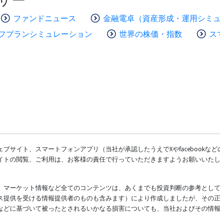
ファンドニュース
金融電卓（資産形成・運用シミ
フプランシミュレーション
世界の株価・指数
ス
ブサイト、スマートフォンアプリ（当社が承認したうえでXやfacebookな
イトの閲覧、ご利用は、お客様の責任で行っていただきますようお願いいた
、マーケット情報など全てのコンテンツは、あくまでも投資判断の参考とし
ス提供を受ける情報提供者のものも含みます）により作成しましたが、その
などに基づいて被ったとされるいかなる損害についても、当社およびその情