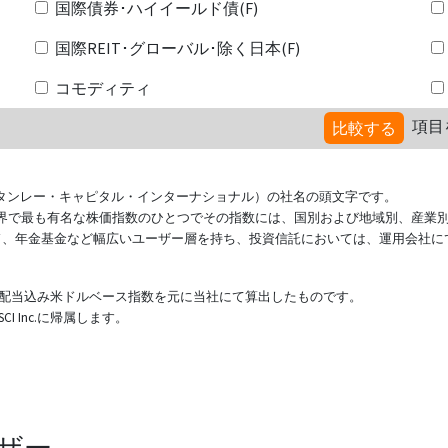
国際債券･ハイイールド債(F)
国際REIT･グローバル･除く日本(F)
コモディティ
項目
比較する
ional（モルガン・スタンレー・キャピタル・インターナショナル）の社名の頭文字です。
ている世界で最も有名な株価指数のひとつでその指数には、国別および地域別、産業
ド、年金基金など幅広いユーザー層を持ち、投資信託においては、運用会社に
表する配当込み米ドルベース指数を元に当社にて算出したものです。
 Inc.に帰属します。
ザー