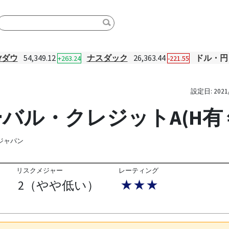
Yダウ
54,349.12
ナスダック
26,363.44
ドル・円
+263.24
-221.55
設定日:
2021
ル・クレジットA(H有 
ジャパン
リスクメジャー
レーティング
2（やや低い）
★★★