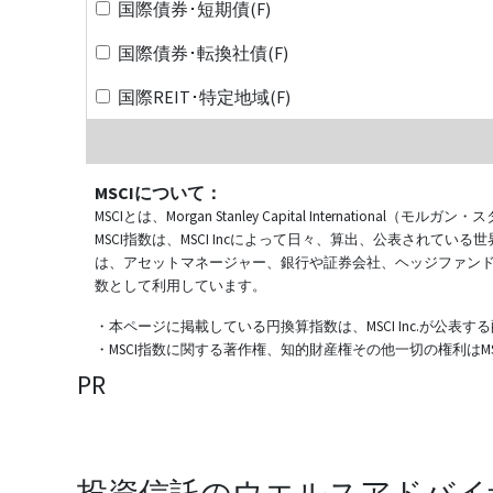
国際債券･短期債(F)
国際債券･転換社債(F)
国際REIT･特定地域(F)
MSCIについて：
MSCIとは、Morgan Stanley Capital Internat
MSCI指数は、MSCI Incによって日々、算出、公表され
は、アセットマネージャー、銀行や証券会社、ヘッジファン
数として利用しています。
・本ページに掲載している円換算指数は、MSCI Inc.が公
・MSCI指数に関する著作権、知的財産権その他一切の権利はMSCI
PR
投資信託のウエルスアドバイ