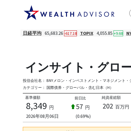
日経平均
65,683.26
TOPIX
4,055.85
N
-617.18
+9.68
インサイト・グローバ
投信会社名：
BNYメロン・インベストメント・マネジメント・
カテゴリー：
国際債券・グローバル・含む日本（H）
基準価額
純資産総額
前日比
8,349
202
57
百万円
円
円
2026年08月06日
(0.69%)