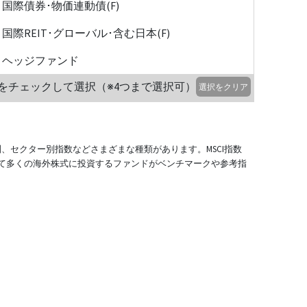
国際債券･物価連動債(F)
国際REIT･グローバル･含む日本(F)
ヘッジファンド
をチェックして選択（※4つまで選択可）
選択をクリア
別、セクター別指数などさまざまな種類があります。MSCI指数
て多くの海外株式に投資するファンドがベンチマークや参考指