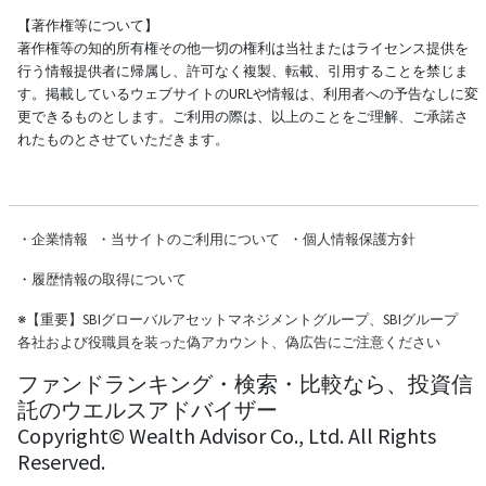
【著作権等について】
著作権等の知的所有権その他一切の権利は当社またはライセンス提供を
行う情報提供者に帰属し、許可なく複製、転載、引用することを禁じま
す。掲載しているウェブサイトのURLや情報は、利用者への予告なしに変
更できるものとします。ご利用の際は、以上のことをご理解、ご承諾さ
れたものとさせていただきます。
・
企業情報
・
当サイトのご利用について
・
個人情報保護方針
・
履歴情報の取得について
※
【重要】SBIグローバルアセットマネジメントグループ、SBIグループ
各社および役職員を装った偽アカウント、偽広告にご注意ください
ファンドランキング・検索・比較なら、投資信
託のウエルスアドバイザー
Copyright© Wealth Advisor Co., Ltd. All Rights
Reserved.