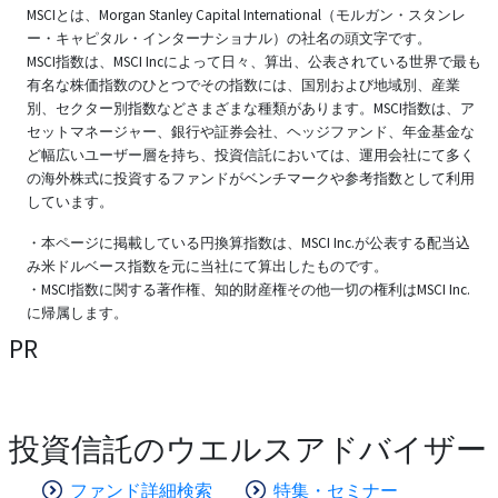
MSCIとは、Morgan Stanley Capital International（モルガン・スタンレ
ー・キャピタル・インターナショナル）の社名の頭文字です。
MSCI指数は、MSCI Incによって日々、算出、公表されている世界で最も
有名な株価指数のひとつでその指数には、国別および地域別、産業
別、セクター別指数などさまざまな種類があります。MSCI指数は、ア
セットマネージャー、銀行や証券会社、ヘッジファンド、年金基金な
ど幅広いユーザー層を持ち、投資信託においては、運用会社にて多く
の海外株式に投資するファンドがベンチマークや参考指数として利用
しています。
・本ページに掲載している円換算指数は、MSCI Inc.が公表する配当込
み米ドルベース指数を元に当社にて算出したものです。
・MSCI指数に関する著作権、知的財産権その他一切の権利はMSCI Inc.
に帰属します。
PR
投資信託のウエルスアドバイザー
ファンド詳細検索
特集・セミナー