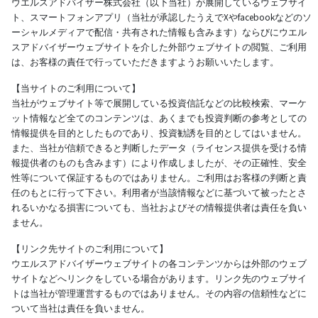
ウエルスアドバイザー株式会社（以下当社）が展開しているウェブサイ
ト、スマートフォンアプリ（当社が承認したうえでXやfacebookなどのソ
ーシャルメディアで配信・共有された情報も含みます）ならびにウエル
スアドバイザーウェブサイトを介した外部ウェブサイトの閲覧、ご利用
は、お客様の責任で行っていただきますようお願いいたします。
【当サイトのご利用について】
当社がウェブサイト等で展開している投資信託などの比較検索、マーケ
ット情報など全てのコンテンツは、あくまでも投資判断の参考としての
情報提供を目的としたものであり、投資勧誘を目的としてはいません。
また、当社が信頼できると判断したデータ（ライセンス提供を受ける情
報提供者のものも含みます）により作成しましたが、その正確性、安全
性等について保証するものではありません。ご利用はお客様の判断と責
任のもとに行って下さい。利用者が当該情報などに基づいて被ったとさ
れるいかなる損害についても、当社およびその情報提供者は責任を負い
ません。
【リンク先サイトのご利用について】
ウエルスアドバイザーウェブサイトの各コンテンツからは外部のウェブ
サイトなどへリンクをしている場合があります。リンク先のウェブサイ
トは当社が管理運営するものではありません。その内容の信頼性などに
ついて当社は責任を負いません。