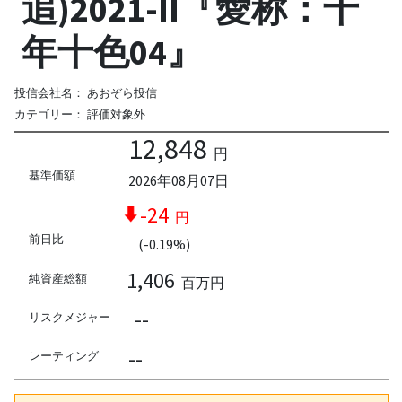
追)2021-II『愛称：十
年十色04』
投信会社名：
あおぞら投信
カテゴリー：
評価対象外
12,848
円
基準価額
2026年08月07日
-24
円
前日比
(-0.19%)
1,406
純資産総額
百万円
--
リスクメジャー
--
レーティング