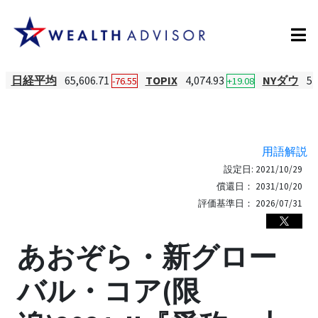
日経平均
65,606.71
TOPIX
4,074.93
NYダウ
54
-76.55
+19.08
用語解説
設定日:
2021/10/29
償還日：
2031/10/20
評価基準日：
2026/07/31
あおぞら・新グロー
バル・コア(限