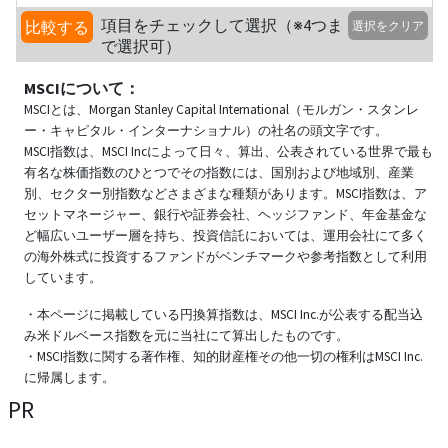
項目をチェックして選択（※4つま
比較する
選択をクリア
で選択可）
MSCIについて：
MSCIとは、Morgan Stanley Capital International（モルガン・スタンレ
ー・キャピタル・インターナショナル）の社名の頭文字です。
MSCI指数は、MSCI Incによって日々、算出、公表されている世界で最も
有名な株価指数のひとつでその指数には、国別および地域別、産業
別、セクター別指数などさまざまな種類があります。MSCI指数は、ア
セットマネージャー、銀行や証券会社、ヘッジファンド、年金基金な
ど幅広いユーザー層を持ち、投資信託においては、運用会社にて多く
の海外株式に投資するファンドがベンチマークや参考指数として利用
しています。
・本ページに掲載している円換算指数は、MSCI Inc.が公表する配当込
み米ドルベース指数を元に当社にて算出したものです。
・MSCI指数に関する著作権、知的財産権その他一切の権利はMSCI Inc.
に帰属します。
PR