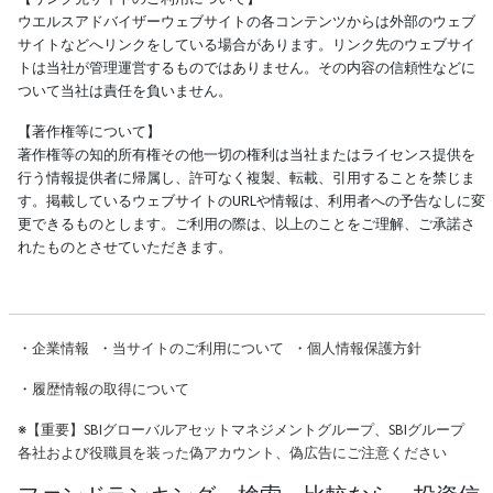
ウエルスアドバイザーウェブサイトの各コンテンツからは外部のウェブ
サイトなどへリンクをしている場合があります。リンク先のウェブサイ
トは当社が管理運営するものではありません。その内容の信頼性などに
ついて当社は責任を負いません。
【著作権等について】
著作権等の知的所有権その他一切の権利は当社またはライセンス提供を
行う情報提供者に帰属し、許可なく複製、転載、引用することを禁じま
す。掲載しているウェブサイトのURLや情報は、利用者への予告なしに変
更できるものとします。ご利用の際は、以上のことをご理解、ご承諾さ
れたものとさせていただきます。
・
企業情報
・
当サイトのご利用について
・
個人情報保護方針
・
履歴情報の取得について
※
【重要】SBIグローバルアセットマネジメントグループ、SBIグループ
各社および役職員を装った偽アカウント、偽広告にご注意ください