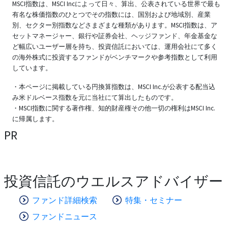
MSCI指数は、MSCI Incによって日々、算出、公表されている世界で最も
有名な株価指数のひとつでその指数には、国別および地域別、産業
別、セクター別指数などさまざまな種類があります。MSCI指数は、ア
セットマネージャー、銀行や証券会社、ヘッジファンド、年金基金な
ど幅広いユーザー層を持ち、投資信託においては、運用会社にて多く
の海外株式に投資するファンドがベンチマークや参考指数として利用
しています。
・本ページに掲載している円換算指数は、MSCI Inc.が公表する配当込
み米ドルベース指数を元に当社にて算出したものです。
・MSCI指数に関する著作権、知的財産権その他一切の権利はMSCI Inc.
に帰属します。
PR
投資信託のウエルスアドバイザー
ファンド詳細検索
特集・セミナー
ファンドニュース