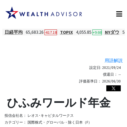
日経平均
65,683.26
TOPIX
4,055.85
NYダウ
54
-617.18
+9.68
用語解説
設定日:
2021/09/24
償還日：
--
評価基準日：
2026/06/30
ひふみワールド年金
投信会社名：
レオス･キャピタルワークス
カテゴリー：
国際株式・グローバル・除く日本（F）