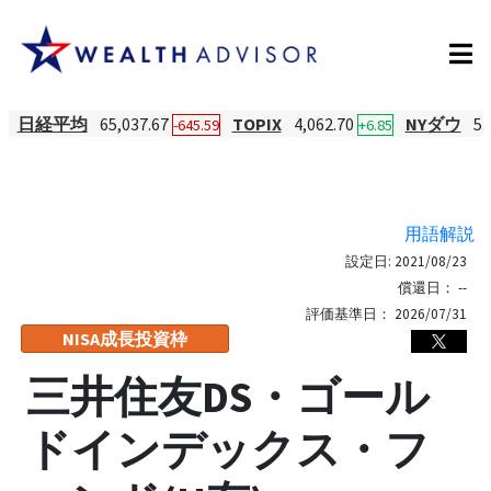
日経平均
65,037.67
TOPIX
4,062.70
NYダウ
53
-645.59
+6.85
用語解説
設定日:
2021/08/23
償還日：
--
評価基準日：
2026/07/31
NISA成長投資枠
三井住友DS・ゴール
ドインデックス・フ