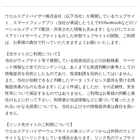
ウエルスアドバイザー株式会社（以下当社）が展開しているウェブサイ
ト、スマートフォンアプリ（当社が承認したうえでXやfacebookなどのソ
ーシャルメディアで配信・共有された情報も含みます）ならびにウエル
スアドバイザーウェブサイトを介した外部ウェブサイトの閲覧、ご利用
は、お客様の責任で行っていただきますようお願いいたします。
【当サイトのご利用について】
当社がウェブサイト等で展開している投資信託などの比較検索、マーケ
ット情報など全てのコンテンツは、あくまでも投資判断の参考としての
情報提供を目的としたものであり、投資勧誘を目的としてはいません。
また、当社が信頼できると判断したデータ（ライセンス提供を受ける情
報提供者のものも含みます）により作成しましたが、その正確性、安全
性等について保証するものではありません。ご利用はお客様の判断と責
任のもとに行って下さい。利用者が当該情報などに基づいて被ったとさ
れるいかなる損害についても、当社およびその情報提供者は責任を負い
ません。
【リンク先サイトのご利用について】
ウエルスアドバイザーウェブサイトの各コンテンツからは外部のウェブ
サイトなどへリンクをしている場合があります。リンク先のウェブサイ