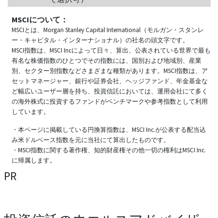
MSCIについて：
MSCIとは、Morgan Stanley Capital International（モルガン・スタンレ
ー・キャピタル・インターナショナル）の社名の頭文字です。
MSCI指数は、MSCI Incによって日々、算出、公表されている世界で最も
有名な株価指数のひとつでその指数には、国別および地域別、産業
別、セクター別指数などさまざまな種類があります。MSCI指数は、ア
セットマネージャー、銀行や証券会社、ヘッジファンド、年金基金な
ど幅広いユーザー層を持ち、投資信託においては、運用会社にて多く
の海外株式に投資するファンドがベンチマークや参考指数として利用
しています。
・本ページに掲載している円換算指数は、MSCI Inc.が公表する配当込
み米ドルベース指数を元に当社にて算出したものです。
・MSCI指数に関する著作権、知的財産権その他一切の権利はMSCI Inc.
に帰属します。
PR