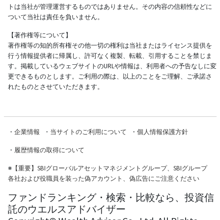
トは当社が管理運営するものではありません。その内容の信頼性などに
ついて当社は責任を負いません。
【著作権等について】
著作権等の知的所有権その他一切の権利は当社またはライセンス提供を
行う情報提供者に帰属し、許可なく複製、転載、引用することを禁じま
す。掲載しているウェブサイトのURLや情報は、利用者への予告なしに変
更できるものとします。ご利用の際は、以上のことをご理解、ご承諾さ
れたものとさせていただきます。
・
企業情報
・
当サイトのご利用について
・
個人情報保護方針
・
履歴情報の取得について
※
【重要】SBIグローバルアセットマネジメントグループ、SBIグループ
各社および役職員を装った偽アカウント、偽広告にご注意ください
ファンドランキング・検索・比較なら、投資信
託のウエルスアドバイザー