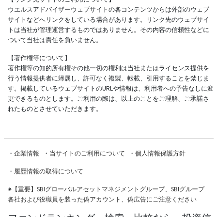
ウエルスアドバイザーウェブサイトの各コンテンツからは外部のウェブ
サイトなどへリンクをしている場合があります。リンク先のウェブサイ
トは当社が管理運営するものではありません。その内容の信頼性などに
ついて当社は責任を負いません。
【著作権等について】
著作権等の知的所有権その他一切の権利は当社またはライセンス提供を
行う情報提供者に帰属し、許可なく複製、転載、引用することを禁じま
す。掲載しているウェブサイトのURLや情報は、利用者への予告なしに変
更できるものとします。ご利用の際は、以上のことをご理解、ご承諾さ
れたものとさせていただきます。
・
企業情報
・
当サイトのご利用について
・
個人情報保護方針
・
履歴情報の取得について
※
【重要】SBIグローバルアセットマネジメントグループ、SBIグループ
各社および役職員を装った偽アカウント、偽広告にご注意ください