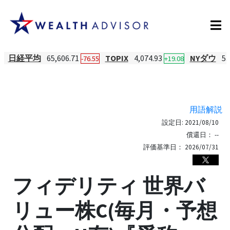
日経平均
65,606.71
TOPIX
4,074.93
NYダウ
53
-76.55
+19.08
用語解説
設定日:
2021/08/10
償還日：
--
評価基準日：
2026/07/31
フィデリティ 世界バ
リュー株C(毎月・予想