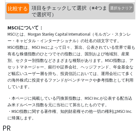
項目をチェックして選択（※4つま
比較する
選択をクリア
で選択可）
MSCIについて：
MSCIとは、Morgan Stanley Capital International（モルガン・スタンレ
ー・キャピタル・インターナショナル）の社名の頭文字です。
MSCI指数は、MSCI Incによって日々、算出、公表されている世界で最も
有名な株価指数のひとつでその指数には、国別および地域別、産業
別、セクター別指数などさまざまな種類があります。MSCI指数は、ア
セットマネージャー、銀行や証券会社、ヘッジファンド、年金基金な
ど幅広いユーザー層を持ち、投資信託においては、運用会社にて多く
の海外株式に投資するファンドがベンチマークや参考指数として利用
しています。
・本ページに掲載している円換算指数は、MSCI Inc.が公表する配当込
み米ドルベース指数を元に当社にて算出したものです。
・MSCI指数に関する著作権、知的財産権その他一切の権利はMSCI Inc.
に帰属します。
PR