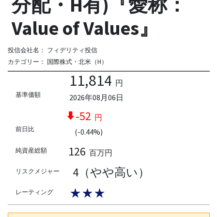
分配・H有)『愛称：
Value of Values』
投信会社名：
フィデリティ投信
カテゴリー：
国際株式・北米（H）
11,814
円
基準価額
2026年08月06日
-52
円
前日比
(-0.44%)
126
純資産総額
百万円
4（やや高い）
リスクメジャー
★★★
レーティング