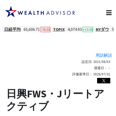
日経平均
65,606.71
TOPIX
4,074.93
NYダウ
54
-76.55
+19.08
用語解説
設定日:
2021/08/03
償還日：
--
評価基準日：
2026/07/31
日興FWS・Jリートア
クティブ