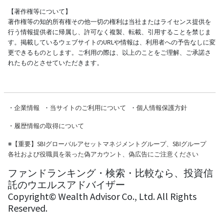
【著作権等について】
著作権等の知的所有権その他一切の権利は当社またはライセンス提供を
行う情報提供者に帰属し、許可なく複製、転載、引用することを禁じま
す。掲載しているウェブサイトのURLや情報は、利用者への予告なしに変
更できるものとします。ご利用の際は、以上のことをご理解、ご承諾さ
れたものとさせていただきます。
・
企業情報
・
当サイトのご利用について
・
個人情報保護方針
・
履歴情報の取得について
※
【重要】SBIグローバルアセットマネジメントグループ、SBIグループ
各社および役職員を装った偽アカウント、偽広告にご注意ください
ファンドランキング・検索・比較なら、投資信
託のウエルスアドバイザー
Copyright© Wealth Advisor Co., Ltd. All Rights
Reserved.