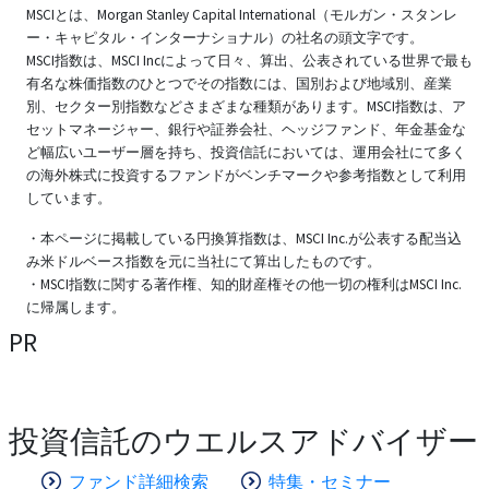
MSCIとは、Morgan Stanley Capital International（モルガン・スタンレ
ー・キャピタル・インターナショナル）の社名の頭文字です。
MSCI指数は、MSCI Incによって日々、算出、公表されている世界で最も
有名な株価指数のひとつでその指数には、国別および地域別、産業
別、セクター別指数などさまざまな種類があります。MSCI指数は、ア
セットマネージャー、銀行や証券会社、ヘッジファンド、年金基金な
ど幅広いユーザー層を持ち、投資信託においては、運用会社にて多く
の海外株式に投資するファンドがベンチマークや参考指数として利用
しています。
・本ページに掲載している円換算指数は、MSCI Inc.が公表する配当込
み米ドルベース指数を元に当社にて算出したものです。
・MSCI指数に関する著作権、知的財産権その他一切の権利はMSCI Inc.
に帰属します。
PR
投資信託のウエルスアドバイザー
ファンド詳細検索
特集・セミナー