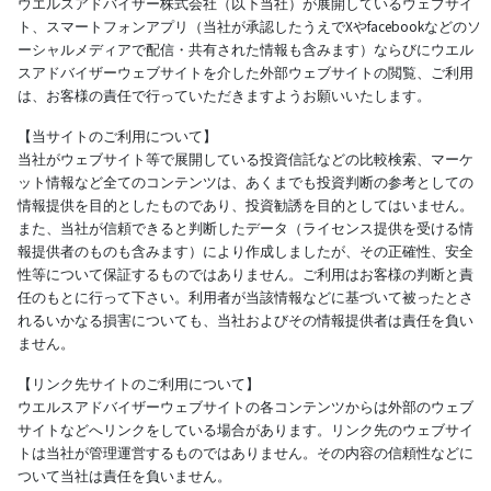
ウエルスアドバイザー株式会社（以下当社）が展開しているウェブサイ
ト、スマートフォンアプリ（当社が承認したうえでXやfacebookなどのソ
ーシャルメディアで配信・共有された情報も含みます）ならびにウエル
スアドバイザーウェブサイトを介した外部ウェブサイトの閲覧、ご利用
は、お客様の責任で行っていただきますようお願いいたします。
【当サイトのご利用について】
当社がウェブサイト等で展開している投資信託などの比較検索、マーケ
ット情報など全てのコンテンツは、あくまでも投資判断の参考としての
情報提供を目的としたものであり、投資勧誘を目的としてはいません。
また、当社が信頼できると判断したデータ（ライセンス提供を受ける情
報提供者のものも含みます）により作成しましたが、その正確性、安全
性等について保証するものではありません。ご利用はお客様の判断と責
任のもとに行って下さい。利用者が当該情報などに基づいて被ったとさ
れるいかなる損害についても、当社およびその情報提供者は責任を負い
ません。
【リンク先サイトのご利用について】
ウエルスアドバイザーウェブサイトの各コンテンツからは外部のウェブ
サイトなどへリンクをしている場合があります。リンク先のウェブサイ
トは当社が管理運営するものではありません。その内容の信頼性などに
ついて当社は責任を負いません。