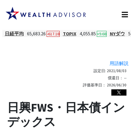
日経平均
65,683.26
TOPIX
4,055.85
NYダウ
54
-617.18
+9.68
用語解説
設定日:
2021/08/03
償還日：
--
評価基準日：
2026/06/30
日興FWS・日本債イン
デックス