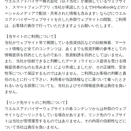
ウエルスアドバイザー株式会社（以下当社）が展開しているウェブサイ
ト、スマートフォンアプリ（当社が承認したうえでXやfacebookなどのソ
ーシャルメディアで配信・共有された情報も含みます）ならびにウエル
スアドバイザーウェブサイトを介した外部ウェブサイトの閲覧、ご利用
は、お客様の責任で行っていただきますようお願いいたします。
【当サイトのご利用について】
当社がウェブサイト等で展開している投資信託などの比較検索、マーケ
ット情報など全てのコンテンツは、あくまでも投資判断の参考としての
情報提供を目的としたものであり、投資勧誘を目的としてはいません。
また、当社が信頼できると判断したデータ（ライセンス提供を受ける情
報提供者のものも含みます）により作成しましたが、その正確性、安全
性等について保証するものではありません。ご利用はお客様の判断と責
任のもとに行って下さい。利用者が当該情報などに基づいて被ったとさ
れるいかなる損害についても、当社およびその情報提供者は責任を負い
ません。
【リンク先サイトのご利用について】
ウエルスアドバイザーウェブサイトの各コンテンツからは外部のウェブ
サイトなどへリンクをしている場合があります。リンク先のウェブサイ
トは当社が管理運営するものではありません。その内容の信頼性などに
ついて当社は責任を負いません。