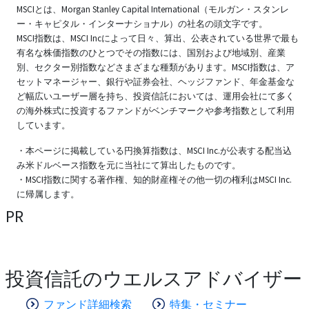
MSCIとは、Morgan Stanley Capital International（モルガン・スタンレ
ー・キャピタル・インターナショナル）の社名の頭文字です。
MSCI指数は、MSCI Incによって日々、算出、公表されている世界で最も
有名な株価指数のひとつでその指数には、国別および地域別、産業
別、セクター別指数などさまざまな種類があります。MSCI指数は、ア
セットマネージャー、銀行や証券会社、ヘッジファンド、年金基金な
ど幅広いユーザー層を持ち、投資信託においては、運用会社にて多く
の海外株式に投資するファンドがベンチマークや参考指数として利用
しています。
・本ページに掲載している円換算指数は、MSCI Inc.が公表する配当込
み米ドルベース指数を元に当社にて算出したものです。
・MSCI指数に関する著作権、知的財産権その他一切の権利はMSCI Inc.
に帰属します。
PR
投資信託のウエルスアドバイザー
ファンド詳細検索
特集・セミナー