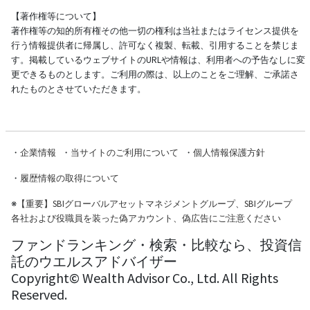
【著作権等について】
著作権等の知的所有権その他一切の権利は当社またはライセンス提供を
行う情報提供者に帰属し、許可なく複製、転載、引用することを禁じま
す。掲載しているウェブサイトのURLや情報は、利用者への予告なしに変
更できるものとします。ご利用の際は、以上のことをご理解、ご承諾さ
れたものとさせていただきます。
・
企業情報
・
当サイトのご利用について
・
個人情報保護方針
・
履歴情報の取得について
※
【重要】SBIグローバルアセットマネジメントグループ、SBIグループ
各社および役職員を装った偽アカウント、偽広告にご注意ください
ファンドランキング・検索・比較なら、投資信
託のウエルスアドバイザー
Copyright© Wealth Advisor Co., Ltd. All Rights
Reserved.