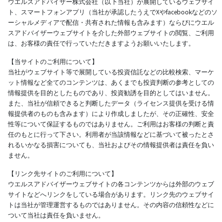
ウエルスアドバイザー株式会社（以下当社）が展開しているウェブサイ
ト、スマートフォンアプリ（当社が承認したうえでXやfacebookなどのソ
ーシャルメディアで配信・共有された情報も含みます）ならびにウエル
スアドバイザーウェブサイトを介した外部ウェブサイトの閲覧、ご利用
は、お客様の責任で行っていただきますようお願いいたします。
【当サイトのご利用について】
当社がウェブサイト等で展開している投資信託などの比較検索、マーケ
ット情報など全てのコンテンツは、あくまでも投資判断の参考としての
情報提供を目的としたものであり、投資勧誘を目的としてはいません。
また、当社が信頼できると判断したデータ（ライセンス提供を受ける情
報提供者のものも含みます）により作成しましたが、その正確性、安全
性等について保証するものではありません。ご利用はお客様の判断と責
任のもとに行って下さい。利用者が当該情報などに基づいて被ったとさ
れるいかなる損害についても、当社およびその情報提供者は責任を負い
ません。
【リンク先サイトのご利用について】
ウエルスアドバイザーウェブサイトの各コンテンツからは外部のウェブ
サイトなどへリンクをしている場合があります。リンク先のウェブサイ
トは当社が管理運営するものではありません。その内容の信頼性などに
ついて当社は責任を負いません。