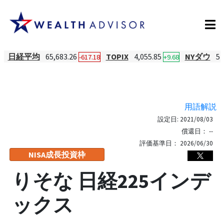
日経平均
65,683.26
TOPIX
4,055.85
NYダウ
54
-617.18
+9.68
用語解説
設定日:
2021/08/03
償還日：
--
評価基準日：
2026/06/30
NISA成長投資枠
りそな 日経225インデ
ックス