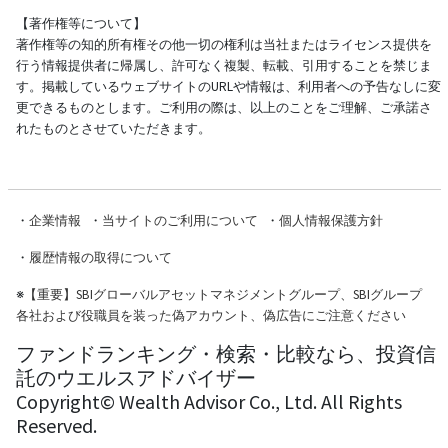
【著作権等について】
著作権等の知的所有権その他一切の権利は当社またはライセンス提供を
行う情報提供者に帰属し、許可なく複製、転載、引用することを禁じま
す。掲載しているウェブサイトのURLや情報は、利用者への予告なしに変
更できるものとします。ご利用の際は、以上のことをご理解、ご承諾さ
れたものとさせていただきます。
・
企業情報
・
当サイトのご利用について
・
個人情報保護方針
・
履歴情報の取得について
※
【重要】SBIグローバルアセットマネジメントグループ、SBIグループ
各社および役職員を装った偽アカウント、偽広告にご注意ください
ファンドランキング・検索・比較なら、投資信
託のウエルスアドバイザー
Copyright© Wealth Advisor Co., Ltd. All Rights
Reserved.