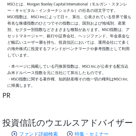
MSCIとは、Morgan Stanley Capital International（モルガン・スタンレ
ー・キャピタル・インターナショナル）の社名の頭文字です。
MSCI指数は、MSCI Incによって日々、算出、公表されている世界で最も
有名な株価指数のひとつでその指数には、国別および地域別、産業
別、セクター別指数などさまざまな種類があります。MSCI指数は、ア
セットマネージャー、銀行や証券会社、ヘッジファンド、年金基金な
ど幅広いユーザー層を持ち、投資信託においては、運用会社にて多く
の海外株式に投資するファンドがベンチマークや参考指数として利用
しています。
・本ページに掲載している円換算指数は、MSCI Inc.が公表する配当込
み米ドルベース指数を元に当社にて算出したものです。
・MSCI指数に関する著作権、知的財産権その他一切の権利はMSCI Inc.
に帰属します。
PR
投資信託のウエルスアドバイザー
ファンド詳細検索
特集・セミナー