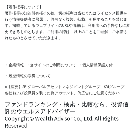
【著作権等について】
著作権等の知的所有権その他一切の権利は当社またはライセンス提供を
行う情報提供者に帰属し、許可なく複製、転載、引用することを禁じま
す。掲載しているウェブサイトのURLや情報は、利用者への予告なしに変
更できるものとします。ご利用の際は、以上のことをご理解、ご承諾さ
れたものとさせていただきます。
・
企業情報
・
当サイトのご利用について
・
個人情報保護方針
・
履歴情報の取得について
※
【重要】SBIグローバルアセットマネジメントグループ、SBIグループ
各社および役職員を装った偽アカウント、偽広告にご注意ください
ファンドランキング・検索・比較なら、投資信
託のウエルスアドバイザー
Copyright© Wealth Advisor Co., Ltd. All Rights
Reserved.