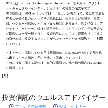
MSCIとは、Morgan Stanley Capital International（モルガン・スタンレ
ー・キャピタル・インターナショナル）の社名の頭文字です。
MSCI指数は、MSCI Incによって日々、算出、公表されている世界で最も
有名な株価指数のひとつでその指数には、国別および地域別、産業
別、セクター別指数などさまざまな種類があります。MSCI指数は、ア
セットマネージャー、銀行や証券会社、ヘッジファンド、年金基金な
ど幅広いユーザー層を持ち、投資信託においては、運用会社にて多く
の海外株式に投資するファンドがベンチマークや参考指数として利用
しています。
・本ページに掲載している円換算指数は、MSCI Inc.が公表する配当込
み米ドルベース指数を元に当社にて算出したものです。
・MSCI指数に関する著作権、知的財産権その他一切の権利はMSCI Inc.
に帰属します。
PR
投資信託のウエルスアドバイザー
ファンド詳細検索
特集・セミナー