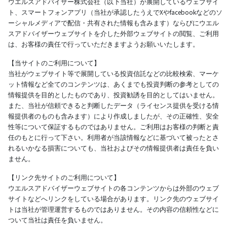
ウエルスアドバイザー株式会社（以下当社）が展開しているウェブサイ
ト、スマートフォンアプリ（当社が承認したうえでXやfacebookなどのソ
ーシャルメディアで配信・共有された情報も含みます）ならびにウエル
スアドバイザーウェブサイトを介した外部ウェブサイトの閲覧、ご利用
は、お客様の責任で行っていただきますようお願いいたします。
【当サイトのご利用について】
当社がウェブサイト等で展開している投資信託などの比較検索、マーケ
ット情報など全てのコンテンツは、あくまでも投資判断の参考としての
情報提供を目的としたものであり、投資勧誘を目的としてはいません。
また、当社が信頼できると判断したデータ（ライセンス提供を受ける情
報提供者のものも含みます）により作成しましたが、その正確性、安全
性等について保証するものではありません。ご利用はお客様の判断と責
任のもとに行って下さい。利用者が当該情報などに基づいて被ったとさ
れるいかなる損害についても、当社およびその情報提供者は責任を負い
ません。
【リンク先サイトのご利用について】
ウエルスアドバイザーウェブサイトの各コンテンツからは外部のウェブ
サイトなどへリンクをしている場合があります。リンク先のウェブサイ
トは当社が管理運営するものではありません。その内容の信頼性などに
ついて当社は責任を負いません。