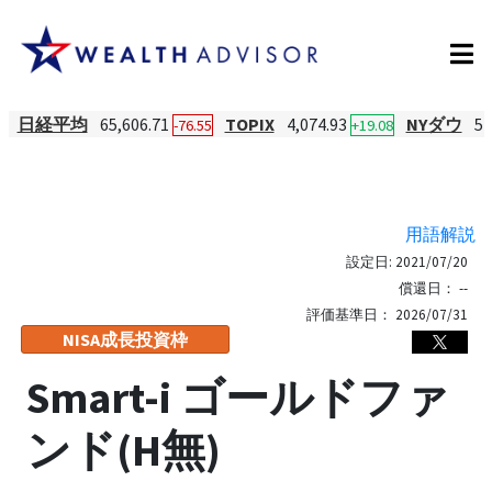
日経平均
65,606.71
TOPIX
4,074.93
NYダウ
54
-76.55
+19.08
用語解説
設定日:
2021/07/20
償還日：
--
評価基準日：
2026/07/31
NISA成長投資枠
Smart-i ゴールドファ
ンド(H無)