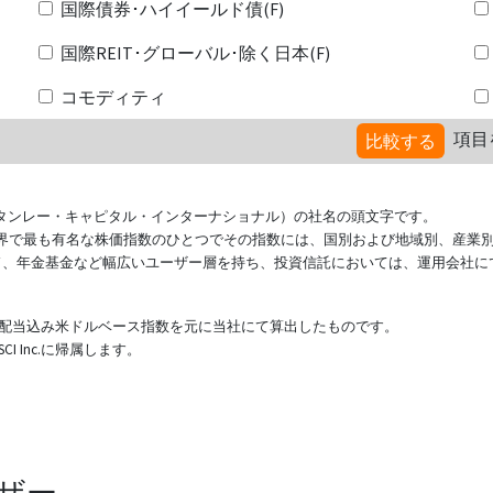
国際債券･ハイイールド債(F)
国際REIT･グローバル･除く日本(F)
コモディティ
項目
比較する
ional（モルガン・スタンレー・キャピタル・インターナショナル）の社名の頭文字です。
ている世界で最も有名な株価指数のひとつでその指数には、国別および地域別、産業
ド、年金基金など幅広いユーザー層を持ち、投資信託においては、運用会社に
表する配当込み米ドルベース指数を元に当社にて算出したものです。
 Inc.に帰属します。
ザー