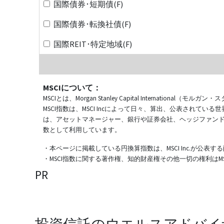
国際債券･短期債(F)
国際債券･転換社債(F)
国際REIT･特定地域(F)
MSCIについて：
MSCIとは、Morgan Stanley Capital Internat
MSCI指数は、MSCI Incによって日々、算出、公表され
は、アセットマネージャー、銀行や証券会社、ヘッジファン
数として利用しています。
・本ページに掲載している円換算指数は、MSCI Inc.が公
・MSCI指数に関する著作権、知的財産権その他一切の権利はMSCI
PR
投資信託のウエルスアドバイ