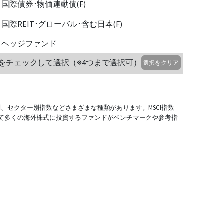
国際債券･物価連動債(F)
国際REIT･グローバル･含む日本(F)
ヘッジファンド
をチェックして選択（※4つまで選択可）
選択をクリア
別、セクター別指数などさまざまな種類があります。MSCI指数
て多くの海外株式に投資するファンドがベンチマークや参考指