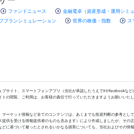
ファンドニュース
金融電卓（資産形成・運用シミ
フプランシミュレーション
世界の株価・指数
ス
ブサイト、スマートフォンアプリ（当社が承認したうえでXやfacebookな
イトの閲覧、ご利用は、お客様の責任で行っていただきますようお願いいた
、マーケット情報など全てのコンテンツは、あくまでも投資判断の参考とし
ス提供を受ける情報提供者のものも含みます）により作成しましたが、その
などに基づいて被ったとされるいかなる損害についても、当社およびその情