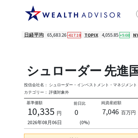
日経平均
65,683.26
TOPIX
4,055.85
N
-617.18
+9.68
シュローダー 先進国債
投信会社名：
シュローダー・インベストメント・マネジメント
カテゴリー：
評価対象外
基準価額
純資産総額
前日比
10,335
7,046
0
百万円
円
2026年08月06日
(0%)