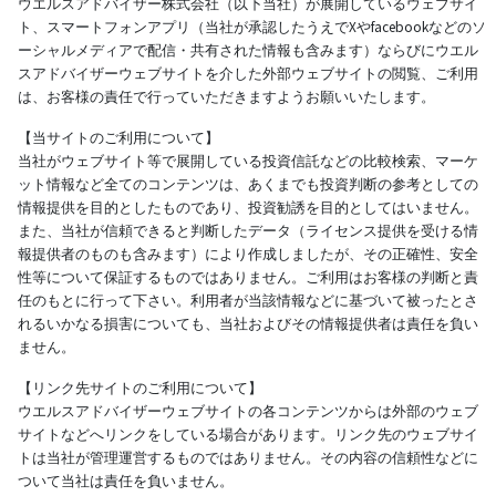
ウエルスアドバイザー株式会社（以下当社）が展開しているウェブサイ
ト、スマートフォンアプリ（当社が承認したうえでXやfacebookなどのソ
ーシャルメディアで配信・共有された情報も含みます）ならびにウエル
スアドバイザーウェブサイトを介した外部ウェブサイトの閲覧、ご利用
は、お客様の責任で行っていただきますようお願いいたします。
【当サイトのご利用について】
当社がウェブサイト等で展開している投資信託などの比較検索、マーケ
ット情報など全てのコンテンツは、あくまでも投資判断の参考としての
情報提供を目的としたものであり、投資勧誘を目的としてはいません。
また、当社が信頼できると判断したデータ（ライセンス提供を受ける情
報提供者のものも含みます）により作成しましたが、その正確性、安全
性等について保証するものではありません。ご利用はお客様の判断と責
任のもとに行って下さい。利用者が当該情報などに基づいて被ったとさ
れるいかなる損害についても、当社およびその情報提供者は責任を負い
ません。
【リンク先サイトのご利用について】
ウエルスアドバイザーウェブサイトの各コンテンツからは外部のウェブ
サイトなどへリンクをしている場合があります。リンク先のウェブサイ
トは当社が管理運営するものではありません。その内容の信頼性などに
ついて当社は責任を負いません。