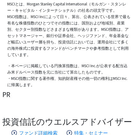
MSCIとは、Morgan Stanley Capital International（モルガン・スタンレ
ー・キャピタル・インターナショナル）の社名の頭文字です。
MSCI指数は、MSCI Incによって日々、算出、公表されている世界で最も
有名な株価指数のひとつでその指数には、国別および地域別、産業
別、セクター別指数などさまざまな種類があります。MSCI指数は、ア
セットマネージャー、銀行や証券会社、ヘッジファンド、年金基金な
ど幅広いユーザー層を持ち、投資信託においては、運用会社にて多く
の海外株式に投資するファンドがベンチマークや参考指数として利用
しています。
・本ページに掲載している円換算指数は、MSCI Inc.が公表する配当込
み米ドルベース指数を元に当社にて算出したものです。
・MSCI指数に関する著作権、知的財産権その他一切の権利はMSCI Inc.
に帰属します。
PR
投資信託のウエルスアドバイザー
ファンド詳細検索
特集・セミナー