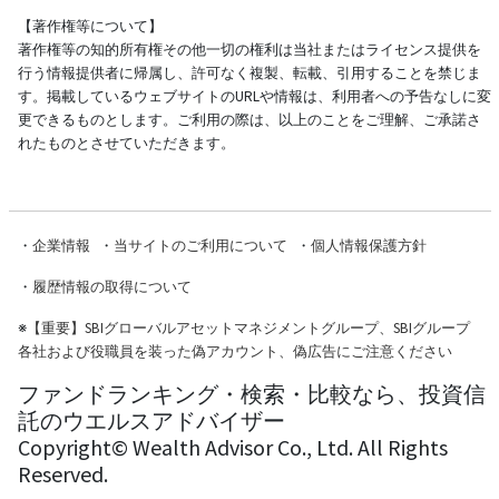
【著作権等について】
著作権等の知的所有権その他一切の権利は当社またはライセンス提供を
行う情報提供者に帰属し、許可なく複製、転載、引用することを禁じま
す。掲載しているウェブサイトのURLや情報は、利用者への予告なしに変
更できるものとします。ご利用の際は、以上のことをご理解、ご承諾さ
れたものとさせていただきます。
・
企業情報
・
当サイトのご利用について
・
個人情報保護方針
・
履歴情報の取得について
※
【重要】SBIグローバルアセットマネジメントグループ、SBIグループ
各社および役職員を装った偽アカウント、偽広告にご注意ください
ファンドランキング・検索・比較なら、投資信
託のウエルスアドバイザー
Copyright© Wealth Advisor Co., Ltd. All Rights
Reserved.