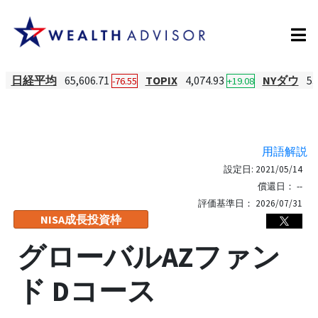
日経平均
65,606.71
TOPIX
4,074.93
NYダウ
53
-76.55
+19.08
用語解説
設定日:
2021/05/14
償還日：
--
評価基準日：
2026/07/31
NISA成長投資枠
グローバルAZファン
ド Dコース