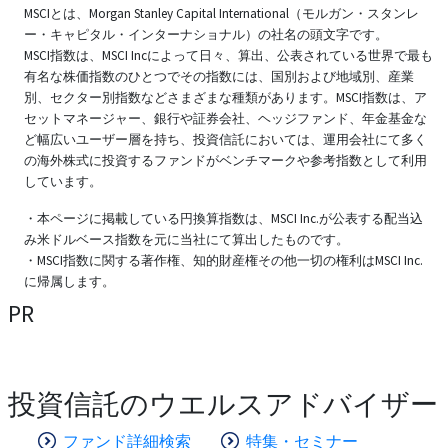
MSCIとは、Morgan Stanley Capital International（モルガン・スタンレ
ー・キャピタル・インターナショナル）の社名の頭文字です。
MSCI指数は、MSCI Incによって日々、算出、公表されている世界で最も
有名な株価指数のひとつでその指数には、国別および地域別、産業
別、セクター別指数などさまざまな種類があります。MSCI指数は、ア
セットマネージャー、銀行や証券会社、ヘッジファンド、年金基金な
ど幅広いユーザー層を持ち、投資信託においては、運用会社にて多く
の海外株式に投資するファンドがベンチマークや参考指数として利用
しています。
・本ページに掲載している円換算指数は、MSCI Inc.が公表する配当込
み米ドルベース指数を元に当社にて算出したものです。
・MSCI指数に関する著作権、知的財産権その他一切の権利はMSCI Inc.
に帰属します。
PR
投資信託のウエルスアドバイザー
ファンド詳細検索
特集・セミナー