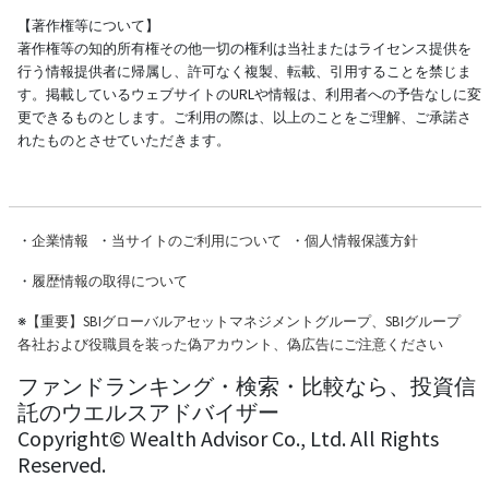
【著作権等について】
著作権等の知的所有権その他一切の権利は当社またはライセンス提供を
行う情報提供者に帰属し、許可なく複製、転載、引用することを禁じま
す。掲載しているウェブサイトのURLや情報は、利用者への予告なしに変
更できるものとします。ご利用の際は、以上のことをご理解、ご承諾さ
れたものとさせていただきます。
・
企業情報
・
当サイトのご利用について
・
個人情報保護方針
・
履歴情報の取得について
※
【重要】SBIグローバルアセットマネジメントグループ、SBIグループ
各社および役職員を装った偽アカウント、偽広告にご注意ください
ファンドランキング・検索・比較なら、投資信
託のウエルスアドバイザー
Copyright© Wealth Advisor Co., Ltd. All Rights
Reserved.