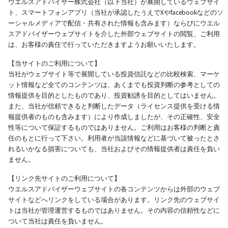
ウエルスアドバイザー株式会社（以下当社）が展開しているウェブサイ
ト、スマートフォンアプリ（当社が承認したうえでXやfacebookなどのソ
ーシャルメディアで配信・共有された情報も含みます）ならびにウエル
スアドバイザーウェブサイトを介した外部ウェブサイトの閲覧、ご利用
は、お客様の責任で行っていただきますようお願いいたします。
【当サイトのご利用について】
当社がウェブサイト等で展開している投資信託などの比較検索、マーケ
ット情報など全てのコンテンツは、あくまでも投資判断の参考としての
情報提供を目的としたものであり、投資勧誘を目的としてはいません。
また、当社が信頼できると判断したデータ（ライセンス提供を受ける情
報提供者のものも含みます）により作成しましたが、その正確性、安全
性等について保証するものではありません。ご利用はお客様の判断と責
任のもとに行って下さい。利用者が当該情報などに基づいて被ったとさ
れるいかなる損害についても、当社およびその情報提供者は責任を負い
ません。
【リンク先サイトのご利用について】
ウエルスアドバイザーウェブサイトの各コンテンツからは外部のウェブ
サイトなどへリンクをしている場合があります。リンク先のウェブサイ
トは当社が管理運営するものではありません。その内容の信頼性などに
ついて当社は責任を負いません。