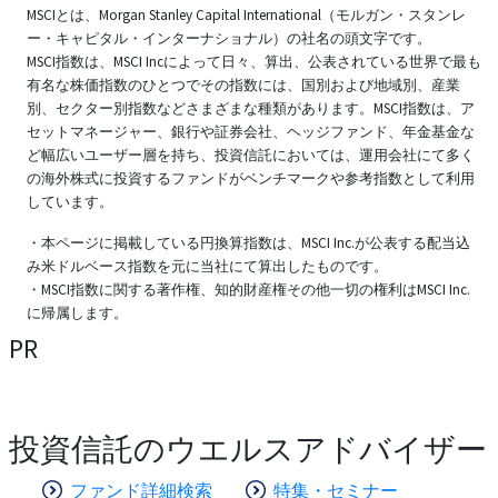
MSCIとは、Morgan Stanley Capital International（モルガン・スタンレ
ー・キャピタル・インターナショナル）の社名の頭文字です。
MSCI指数は、MSCI Incによって日々、算出、公表されている世界で最も
有名な株価指数のひとつでその指数には、国別および地域別、産業
別、セクター別指数などさまざまな種類があります。MSCI指数は、ア
セットマネージャー、銀行や証券会社、ヘッジファンド、年金基金な
ど幅広いユーザー層を持ち、投資信託においては、運用会社にて多く
の海外株式に投資するファンドがベンチマークや参考指数として利用
しています。
・本ページに掲載している円換算指数は、MSCI Inc.が公表する配当込
み米ドルベース指数を元に当社にて算出したものです。
・MSCI指数に関する著作権、知的財産権その他一切の権利はMSCI Inc.
に帰属します。
PR
投資信託のウエルスアドバイザー
ファンド詳細検索
特集・セミナー