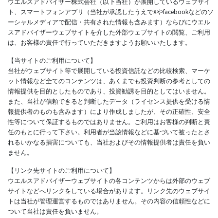
ウエルスアドバイザー株式会社（以下当社）が展開しているウェブサイ
ト、スマートフォンアプリ（当社が承認したうえでXやfacebookなどのソ
ーシャルメディアで配信・共有された情報も含みます）ならびにウエル
スアドバイザーウェブサイトを介した外部ウェブサイトの閲覧、ご利用
は、お客様の責任で行っていただきますようお願いいたします。
【当サイトのご利用について】
当社がウェブサイト等で展開している投資信託などの比較検索、マーケ
ット情報など全てのコンテンツは、あくまでも投資判断の参考としての
情報提供を目的としたものであり、投資勧誘を目的としてはいません。
また、当社が信頼できると判断したデータ（ライセンス提供を受ける情
報提供者のものも含みます）により作成しましたが、その正確性、安全
性等について保証するものではありません。ご利用はお客様の判断と責
任のもとに行って下さい。利用者が当該情報などに基づいて被ったとさ
れるいかなる損害についても、当社およびその情報提供者は責任を負い
ません。
【リンク先サイトのご利用について】
ウエルスアドバイザーウェブサイトの各コンテンツからは外部のウェブ
サイトなどへリンクをしている場合があります。リンク先のウェブサイ
トは当社が管理運営するものではありません。その内容の信頼性などに
ついて当社は責任を負いません。