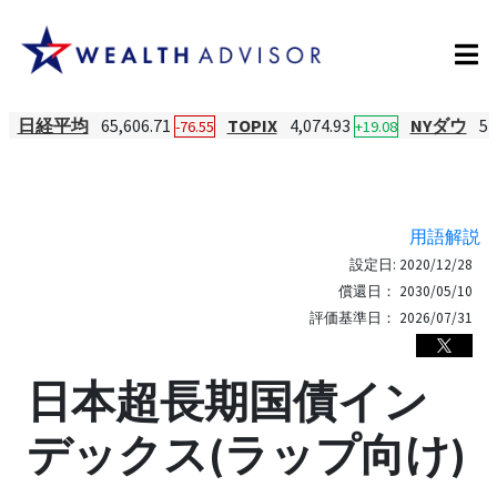
日経平均
65,606.71
TOPIX
4,074.93
NYダウ
54
-76.55
+19.08
用語解説
設定日:
2020/12/28
償還日：
2030/05/10
評価基準日：
2026/07/31
日本超長期国債イン
デックス(ラップ向け)