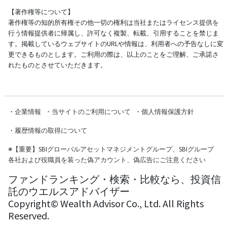
【著作権等について】
著作権等の知的所有権その他一切の権利は当社またはライセンス提供を
行う情報提供者に帰属し、許可なく複製、転載、引用することを禁じま
す。掲載しているウェブサイトのURLや情報は、利用者への予告なしに変
更できるものとします。ご利用の際は、以上のことをご理解、ご承諾さ
れたものとさせていただきます。
・
企業情報
・
当サイトのご利用について
・
個人情報保護方針
・
履歴情報の取得について
※
【重要】SBIグローバルアセットマネジメントグループ、SBIグループ
各社および役職員を装った偽アカウント、偽広告にご注意ください
ファンドランキング・検索・比較なら、投資信
託のウエルスアドバイザー
Copyright© Wealth Advisor Co., Ltd. All Rights
Reserved.