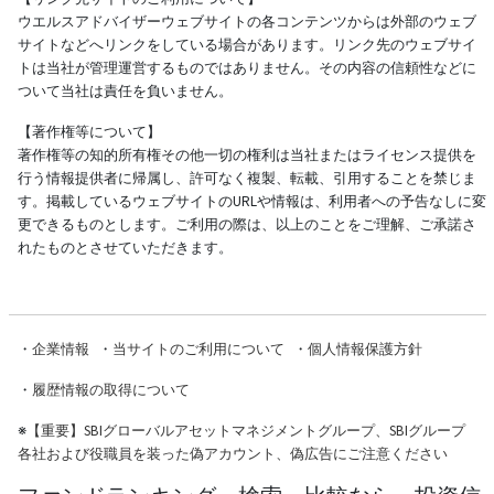
ウエルスアドバイザーウェブサイトの各コンテンツからは外部のウェブ
サイトなどへリンクをしている場合があります。リンク先のウェブサイ
トは当社が管理運営するものではありません。その内容の信頼性などに
ついて当社は責任を負いません。
【著作権等について】
著作権等の知的所有権その他一切の権利は当社またはライセンス提供を
行う情報提供者に帰属し、許可なく複製、転載、引用することを禁じま
す。掲載しているウェブサイトのURLや情報は、利用者への予告なしに変
更できるものとします。ご利用の際は、以上のことをご理解、ご承諾さ
れたものとさせていただきます。
・
企業情報
・
当サイトのご利用について
・
個人情報保護方針
・
履歴情報の取得について
※
【重要】SBIグローバルアセットマネジメントグループ、SBIグループ
各社および役職員を装った偽アカウント、偽広告にご注意ください