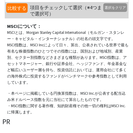
項目をチェックして選択（※4つま
比較する
選択をクリア
で選択可）
MSCIについて：
MSCIとは、Morgan Stanley Capital International（モルガン・スタンレ
ー・キャピタル・インターナショナル）の社名の頭文字です。
MSCI指数は、MSCI Incによって日々、算出、公表されている世界で最も
有名な株価指数のひとつでその指数には、国別および地域別、産業
別、セクター別指数などさまざまな種類があります。MSCI指数は、ア
セットマネージャー、銀行や証券会社、ヘッジファンド、年金基金な
ど幅広いユーザー層を持ち、投資信託においては、運用会社にて多く
の海外株式に投資するファンドがベンチマークや参考指数として利用
しています。
・本ページに掲載している円換算指数は、MSCI Inc.が公表する配当込
み米ドルベース指数を元に当社にて算出したものです。
・MSCI指数に関する著作権、知的財産権その他一切の権利はMSCI Inc.
に帰属します。
PR