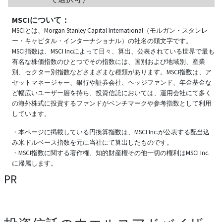
MSCIについて：
MSCIとは、Morgan Stanley Capital International（モルガン・スタンレ
ー・キャピタル・インターナショナル）の社名の頭文字です。
MSCI指数は、MSCI Incによって日々、算出、公表されている世界で最も
有名な株価指数のひとつでその指数には、国別および地域別、産業
別、セクター別指数などさまざまな種類があります。MSCI指数は、ア
セットマネージャー、銀行や証券会社、ヘッジファンド、年金基金な
ど幅広いユーザー層を持ち、投資信託においては、運用会社にて多く
の海外株式に投資するファンドがベンチマークや参考指数として利用
しています。
・本ページに掲載している円換算指数は、MSCI Inc.が公表する配当込
み米ドルベース指数を元に当社にて算出したものです。
・MSCI指数に関する著作権、知的財産権その他一切の権利はMSCI Inc.
に帰属します。
PR