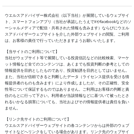
ウエルスアドバイザー株式会社（以下当社）が展開しているウェブサイ
ト、スマートフォンアプリ（当社が承認したうえでXやfacebookなどのソ
ーシャルメディアで配信・共有された情報も含みます）ならびにウエル
スアドバイザーウェブサイトを介した外部ウェブサイトの閲覧、ご利用
は、お客様の責任で行っていただきますようお願いいたします。
【当サイトのご利用について】
当社がウェブサイト等で展開している投資信託などの比較検索、マーケ
ット情報など全てのコンテンツは、あくまでも投資判断の参考としての
情報提供を目的としたものであり、投資勧誘を目的としてはいません。
また、当社が信頼できると判断したデータ（ライセンス提供を受ける情
報提供者のものも含みます）により作成しましたが、その正確性、安全
性等について保証するものではありません。ご利用はお客様の判断と責
任のもとに行って下さい。利用者が当該情報などに基づいて被ったとさ
れるいかなる損害についても、当社およびその情報提供者は責任を負い
ません。
【リンク先サイトのご利用について】
ウエルスアドバイザーウェブサイトの各コンテンツからは外部のウェブ
サイトなどへリンクをしている場合があります。リンク先のウェブサイ