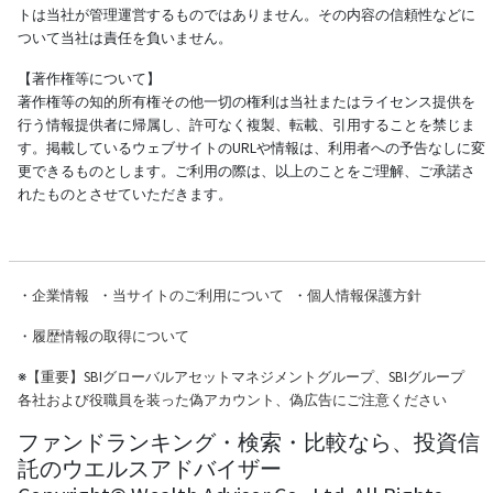
トは当社が管理運営するものではありません。その内容の信頼性などに
ついて当社は責任を負いません。
【著作権等について】
著作権等の知的所有権その他一切の権利は当社またはライセンス提供を
行う情報提供者に帰属し、許可なく複製、転載、引用することを禁じま
す。掲載しているウェブサイトのURLや情報は、利用者への予告なしに変
更できるものとします。ご利用の際は、以上のことをご理解、ご承諾さ
れたものとさせていただきます。
・
企業情報
・
当サイトのご利用について
・
個人情報保護方針
・
履歴情報の取得について
※
【重要】SBIグローバルアセットマネジメントグループ、SBIグループ
各社および役職員を装った偽アカウント、偽広告にご注意ください
ファンドランキング・検索・比較なら、投資信
託のウエルスアドバイザー