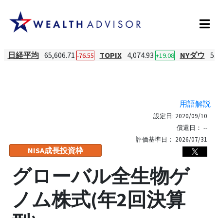
日経平均
65,606.71
TOPIX
4,074.93
NYダウ
53
-76.55
+19.08
用語解説
設定日:
2020/09/10
償還日：
--
評価基準日：
2026/07/31
NISA成長投資枠
グローバル全生物ゲ
ノム株式(年2回決算