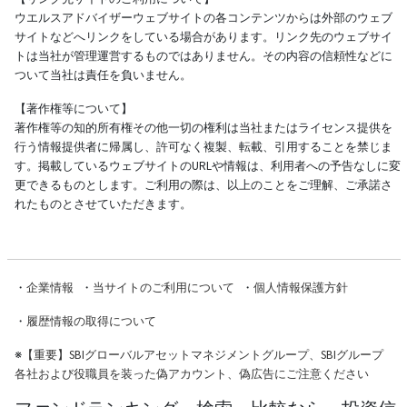
ウエルスアドバイザーウェブサイトの各コンテンツからは外部のウェブ
サイトなどへリンクをしている場合があります。リンク先のウェブサイ
トは当社が管理運営するものではありません。その内容の信頼性などに
ついて当社は責任を負いません。
【著作権等について】
著作権等の知的所有権その他一切の権利は当社またはライセンス提供を
行う情報提供者に帰属し、許可なく複製、転載、引用することを禁じま
す。掲載しているウェブサイトのURLや情報は、利用者への予告なしに変
更できるものとします。ご利用の際は、以上のことをご理解、ご承諾さ
れたものとさせていただきます。
・
企業情報
・
当サイトのご利用について
・
個人情報保護方針
・
履歴情報の取得について
※
【重要】SBIグローバルアセットマネジメントグループ、SBIグループ
各社および役職員を装った偽アカウント、偽広告にご注意ください