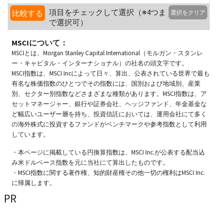
項目をチェックして選択（※4つま
比較する
選択をクリア
で選択可）
MSCIについて：
MSCIとは、Morgan Stanley Capital International（モルガン・スタンレ
ー・キャピタル・インターナショナル）の社名の頭文字です。
MSCI指数は、MSCI Incによって日々、算出、公表されている世界で最も
有名な株価指数のひとつでその指数には、国別および地域別、産業
別、セクター別指数などさまざまな種類があります。MSCI指数は、ア
セットマネージャー、銀行や証券会社、ヘッジファンド、年金基金な
ど幅広いユーザー層を持ち、投資信託においては、運用会社にて多く
の海外株式に投資するファンドがベンチマークや参考指数として利用
しています。
・本ページに掲載している円換算指数は、MSCI Inc.が公表する配当込
み米ドルベース指数を元に当社にて算出したものです。
・MSCI指数に関する著作権、知的財産権その他一切の権利はMSCI Inc.
に帰属します。
PR