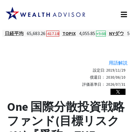
日経平均
65,683.26
TOPIX
4,055.85
NYダウ
54
-617.18
+9.68
用語解説
設定日:
2019/11/29
償還日：
2030/06/10
評価基準日：
2026/07/31
One 国際分散投資戦略
ファンド(目標リスク