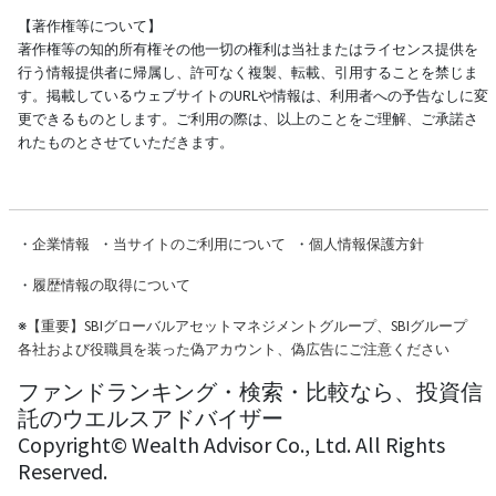
【著作権等について】
著作権等の知的所有権その他一切の権利は当社またはライセンス提供を
行う情報提供者に帰属し、許可なく複製、転載、引用することを禁じま
す。掲載しているウェブサイトのURLや情報は、利用者への予告なしに変
更できるものとします。ご利用の際は、以上のことをご理解、ご承諾さ
れたものとさせていただきます。
・
企業情報
・
当サイトのご利用について
・
個人情報保護方針
・
履歴情報の取得について
※
【重要】SBIグローバルアセットマネジメントグループ、SBIグループ
各社および役職員を装った偽アカウント、偽広告にご注意ください
ファンドランキング・検索・比較なら、投資信
託のウエルスアドバイザー
Copyright© Wealth Advisor Co., Ltd. All Rights
Reserved.