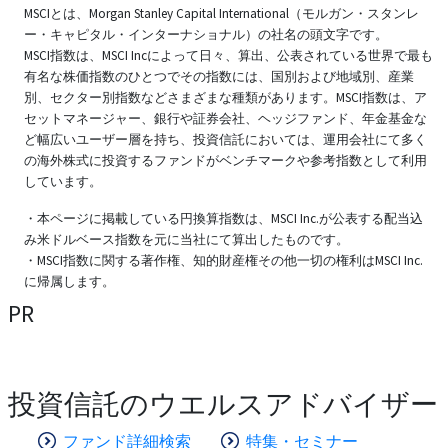
MSCIとは、Morgan Stanley Capital International（モルガン・スタンレ
ー・キャピタル・インターナショナル）の社名の頭文字です。
MSCI指数は、MSCI Incによって日々、算出、公表されている世界で最も
有名な株価指数のひとつでその指数には、国別および地域別、産業
別、セクター別指数などさまざまな種類があります。MSCI指数は、ア
セットマネージャー、銀行や証券会社、ヘッジファンド、年金基金な
ど幅広いユーザー層を持ち、投資信託においては、運用会社にて多く
の海外株式に投資するファンドがベンチマークや参考指数として利用
しています。
・本ページに掲載している円換算指数は、MSCI Inc.が公表する配当込
み米ドルベース指数を元に当社にて算出したものです。
・MSCI指数に関する著作権、知的財産権その他一切の権利はMSCI Inc.
に帰属します。
PR
投資信託のウエルスアドバイザー
ファンド詳細検索
特集・セミナー