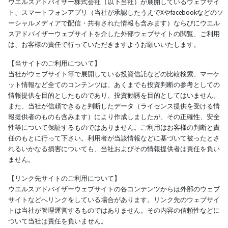
ウエルスアドバイザー株式会社（以下当社）が展開しているウェブサイ
ト、スマートフォンアプリ（当社が承認したうえでXやfacebookなどのソ
ーシャルメディアで配信・共有された情報も含みます）ならびにウエル
スアドバイザーウェブサイトを介した外部ウェブサイトの閲覧、ご利用
は、お客様の責任で行っていただきますようお願いいたします。
【当サイトのご利用について】
当社がウェブサイト等で展開している投資信託などの比較検索、マーケ
ット情報など全てのコンテンツは、あくまでも投資判断の参考としての
情報提供を目的としたものであり、投資勧誘を目的としてはいません。
また、当社が信頼できると判断したデータ（ライセンス提供を受ける情
報提供者のものも含みます）により作成しましたが、その正確性、安全
性等について保証するものではありません。ご利用はお客様の判断と責
任のもとに行って下さい。利用者が当該情報などに基づいて被ったとさ
れるいかなる損害についても、当社およびその情報提供者は責任を負い
ません。
【リンク先サイトのご利用について】
ウエルスアドバイザーウェブサイトの各コンテンツからは外部のウェブ
サイトなどへリンクをしている場合があります。リンク先のウェブサイ
トは当社が管理運営するものではありません。その内容の信頼性などに
ついて当社は責任を負いません。