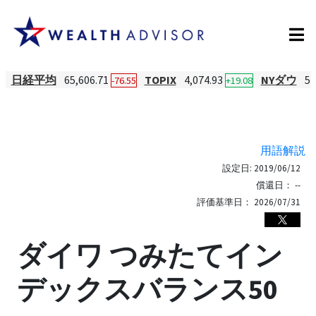
日経平均
65,606.71
TOPIX
4,074.93
NYダウ
54
-76.55
+19.08
用語解説
設定日:
2019/06/12
償還日：
--
評価基準日：
2026/07/31
ダイワ つみたてイン
デックスバランス50