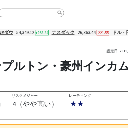
NYダウ
54,349.12
ナスダック
26,363.44
ドル・
+263.24
-221.55
設定日:
2019
プルトン・豪州インカム(
リスクメジャー
レーティング
4（やや高い）
★★
円