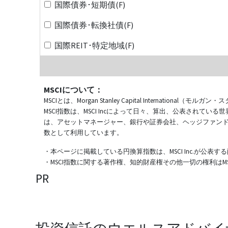
国際債券･短期債(F)
国際債券･転換社債(F)
国際REIT･特定地域(F)
MSCIについて：
MSCIとは、Morgan Stanley Capital Internat
MSCI指数は、MSCI Incによって日々、算出、公表され
は、アセットマネージャー、銀行や証券会社、ヘッジファン
数として利用しています。
・本ページに掲載している円換算指数は、MSCI Inc.が公
・MSCI指数に関する著作権、知的財産権その他一切の権利はMSCI
PR