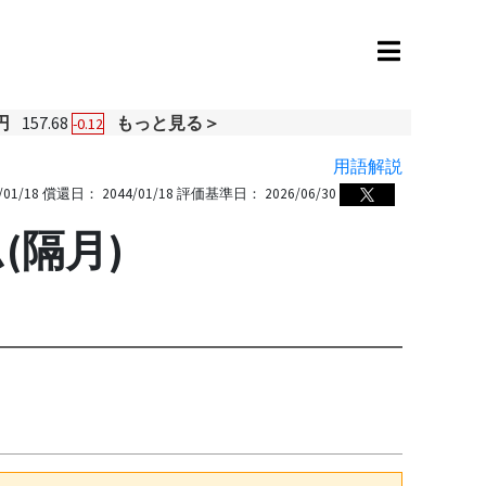
円
157.68
もっと見る＞
-0.12
用語解説
/01/18
償還日：
2044/01/18
評価基準日：
2026/06/30
隔月)