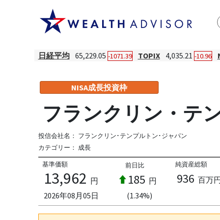
日経平均
65,229.05
TOPIX
4,035.21
-1071.39
-10.96
NISA成長投資枠
フランクリン・テン
投信会社名：
フランクリン･テンプルトン･ジャパン
カテゴリー：
成長
基準価額
純資産総額
前日比
13,962
936
185
百万
円
円
2026年08月05日
(1.34%)