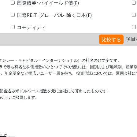
国際債券･ハイイールド債(F)
国際REIT･グローバル･除く日本(F)
コモディティ
項目
比較する
ional（モルガン・スタンレー・キャピタル・インターナショナル）の社名の頭文字です。
ている世界で最も有名な株価指数のひとつでその指数には、国別および地域別、産業
ド、年金基金など幅広いユーザー層を持ち、投資信託においては、運用会社に
表する配当込み米ドルベース指数を元に当社にて算出したものです。
 Inc.に帰属します。