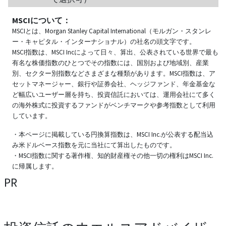
MSCIについて：
MSCIとは、Morgan Stanley Capital International（モルガン・スタンレ
ー・キャピタル・インターナショナル）の社名の頭文字です。
MSCI指数は、MSCI Incによって日々、算出、公表されている世界で最も
有名な株価指数のひとつでその指数には、国別および地域別、産業
別、セクター別指数などさまざまな種類があります。MSCI指数は、ア
セットマネージャー、銀行や証券会社、ヘッジファンド、年金基金な
ど幅広いユーザー層を持ち、投資信託においては、運用会社にて多く
の海外株式に投資するファンドがベンチマークや参考指数として利用
しています。
・本ページに掲載している円換算指数は、MSCI Inc.が公表する配当込
み米ドルベース指数を元に当社にて算出したものです。
・MSCI指数に関する著作権、知的財産権その他一切の権利はMSCI Inc.
に帰属します。
PR