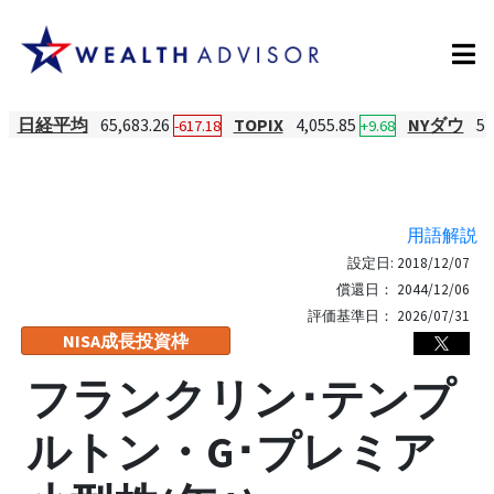
日経平均
65,683.26
TOPIX
4,055.85
NYダウ
54
-617.18
+9.68
用語解説
設定日:
2018/12/07
償還日：
2044/12/06
評価基準日：
2026/07/31
NISA成長投資枠
フランクリン･テンプ
ルトン・G･プレミア