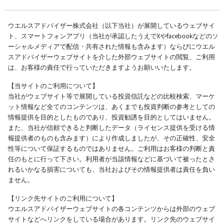
ウエルスアドバイザー株式会社（以下当社）が展開しているウェブサイ
ト、スマートフォンアプリ（当社が承認したうえでXやfacebookなどのソ
ーシャルメディアで配信・共有された情報も含みます）ならびにウエル
スアドバイザーウェブサイトを介した外部ウェブサイトの閲覧、ご利用
は、お客様の責任で行っていただきますようお願いいたします。
【当サイトのご利用について】
当社がウェブサイト等で展開している投資信託などの比較検索、マーケ
ット情報など全てのコンテンツは、あくまでも投資判断の参考としての
情報提供を目的としたものであり、投資勧誘を目的としてはいません。
また、当社が信頼できると判断したデータ（ライセンス提供を受ける情
報提供者のものも含みます）により作成しましたが、その正確性、安全
性等について保証するものではありません。ご利用はお客様の判断と責
任のもとに行って下さい。利用者が当該情報などに基づいて被ったとさ
れるいかなる損害についても、当社およびその情報提供者は責任を負い
ません。
【リンク先サイトのご利用について】
ウエルスアドバイザーウェブサイトの各コンテンツからは外部のウェブ
サイトなどへリンクをしている場合があります。リンク先のウェブサイ