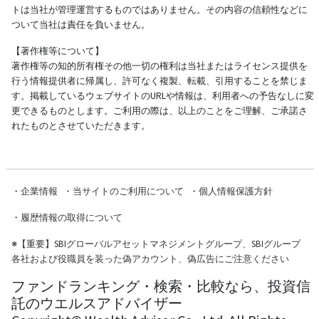
トは当社が管理運営するものではありません。その内容の信頼性などに
ついて当社は責任を負いません。
【著作権等について】
著作権等の知的所有権その他一切の権利は当社またはライセンス提供を
行う情報提供者に帰属し、許可なく複製、転載、引用することを禁じま
す。掲載しているウェブサイトのURLや情報は、利用者への予告なしに変
更できるものとします。ご利用の際は、以上のことをご理解、ご承諾さ
れたものとさせていただきます。
・
企業情報
・
当サイトのご利用について
・
個人情報保護方針
・
履歴情報の取得について
※
【重要】SBIグローバルアセットマネジメントグループ、SBIグループ
各社および役職員を装った偽アカウント、偽広告にご注意ください
ファンドランキング・検索・比較なら、投資信
託のウエルスアドバイザー