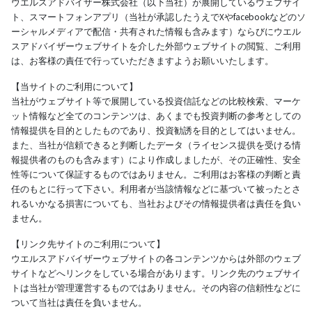
ウエルスアドバイザー株式会社（以下当社）が展開しているウェブサイ
ト、スマートフォンアプリ（当社が承認したうえでXやfacebookなどのソ
ーシャルメディアで配信・共有された情報も含みます）ならびにウエル
スアドバイザーウェブサイトを介した外部ウェブサイトの閲覧、ご利用
は、お客様の責任で行っていただきますようお願いいたします。
【当サイトのご利用について】
当社がウェブサイト等で展開している投資信託などの比較検索、マーケ
ット情報など全てのコンテンツは、あくまでも投資判断の参考としての
情報提供を目的としたものであり、投資勧誘を目的としてはいません。
また、当社が信頼できると判断したデータ（ライセンス提供を受ける情
報提供者のものも含みます）により作成しましたが、その正確性、安全
性等について保証するものではありません。ご利用はお客様の判断と責
任のもとに行って下さい。利用者が当該情報などに基づいて被ったとさ
れるいかなる損害についても、当社およびその情報提供者は責任を負い
ません。
【リンク先サイトのご利用について】
ウエルスアドバイザーウェブサイトの各コンテンツからは外部のウェブ
サイトなどへリンクをしている場合があります。リンク先のウェブサイ
トは当社が管理運営するものではありません。その内容の信頼性などに
ついて当社は責任を負いません。