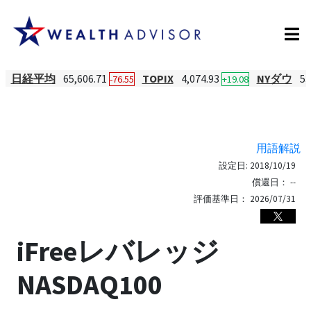
日経平均
65,606.71
TOPIX
4,074.93
NYダウ
53
-76.55
+19.08
用語解説
設定日:
2018/10/19
償還日：
--
評価基準日：
2026/07/31
iFreeレバレッジ
NASDAQ100