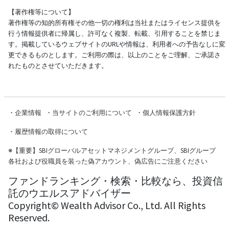
【著作権等について】
著作権等の知的所有権その他一切の権利は当社またはライセンス提供を
行う情報提供者に帰属し、許可なく複製、転載、引用することを禁じま
す。掲載しているウェブサイトのURLや情報は、利用者への予告なしに変
更できるものとします。ご利用の際は、以上のことをご理解、ご承諾さ
れたものとさせていただきます。
・
企業情報
・
当サイトのご利用について
・
個人情報保護方針
・
履歴情報の取得について
※
【重要】SBIグローバルアセットマネジメントグループ、SBIグループ
各社および役職員を装った偽アカウント、偽広告にご注意ください
ファンドランキング・検索・比較なら、投資信
託のウエルスアドバイザー
Copyright© Wealth Advisor Co., Ltd. All Rights
Reserved.