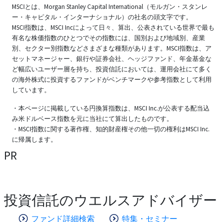
MSCIとは、Morgan Stanley Capital International（モルガン・スタンレ
ー・キャピタル・インターナショナル）の社名の頭文字です。
MSCI指数は、MSCI Incによって日々、算出、公表されている世界で最も
有名な株価指数のひとつでその指数には、国別および地域別、産業
別、セクター別指数などさまざまな種類があります。MSCI指数は、ア
セットマネージャー、銀行や証券会社、ヘッジファンド、年金基金な
ど幅広いユーザー層を持ち、投資信託においては、運用会社にて多く
の海外株式に投資するファンドがベンチマークや参考指数として利用
しています。
・本ページに掲載している円換算指数は、MSCI Inc.が公表する配当込
み米ドルベース指数を元に当社にて算出したものです。
・MSCI指数に関する著作権、知的財産権その他一切の権利はMSCI Inc.
に帰属します。
PR
投資信託のウエルスアドバイザー
ファンド詳細検索
特集・セミナー