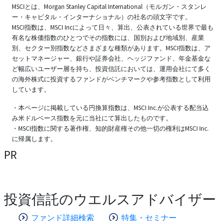
MSCIとは、Morgan Stanley Capital International（モルガン・スタンレ
ー・キャピタル・インターナショナル）の社名の頭文字です。
MSCI指数は、MSCI Incによって日々、算出、公表されている世界で最も
有名な株価指数のひとつでその指数には、国別および地域別、産業
別、セクター別指数などさまざまな種類があります。MSCI指数は、ア
セットマネージャー、銀行や証券会社、ヘッジファンド、年金基金な
ど幅広いユーザー層を持ち、投資信託においては、運用会社にて多く
の海外株式に投資するファンドがベンチマークや参考指数として利用
しています。
・本ページに掲載している円換算指数は、MSCI Inc.が公表する配当込
み米ドルベース指数を元に当社にて算出したものです。
・MSCI指数に関する著作権、知的財産権その他一切の権利はMSCI Inc.
に帰属します。
PR
投資信託のウエルスアドバイザー
ファンド詳細検索
特集・セミナー