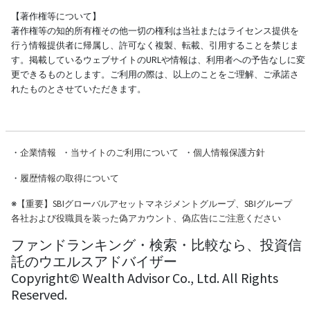
【著作権等について】
著作権等の知的所有権その他一切の権利は当社またはライセンス提供を
行う情報提供者に帰属し、許可なく複製、転載、引用することを禁じま
す。掲載しているウェブサイトのURLや情報は、利用者への予告なしに変
更できるものとします。ご利用の際は、以上のことをご理解、ご承諾さ
れたものとさせていただきます。
・
企業情報
・
当サイトのご利用について
・
個人情報保護方針
・
履歴情報の取得について
※
【重要】SBIグローバルアセットマネジメントグループ、SBIグループ
各社および役職員を装った偽アカウント、偽広告にご注意ください
ファンドランキング・検索・比較なら、投資信
託のウエルスアドバイザー
Copyright© Wealth Advisor Co., Ltd. All Rights
Reserved.