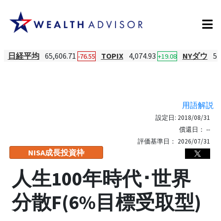
日経平均
65,606.71
TOPIX
4,074.93
NYダウ
54
-76.55
+19.08
用語解説
設定日:
2018/08/31
償還日：
--
評価基準日：
2026/07/31
NISA成長投資枠
人生100年時代･世界
分散F(6%目標受取型)