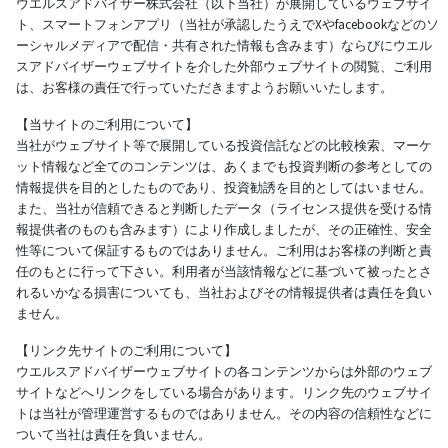
ウエルスアドバイザー株式会社（以下当社）が展開しているウェブサイ
ト、スマートフォンアプリ（当社が承認したうえでXやfacebookなどのソ
ーシャルメディアで配信・共有された情報も含みます）ならびにウエル
スアドバイザーウェブサイトを介した外部ウェブサイトの閲覧、ご利用
は、お客様の責任で行っていただきますようお願いいたします。
【当サイトのご利用について】
当社がウェブサイト等で展開している投資信託などの比較検索、マーケ
ット情報など全てのコンテンツは、あくまでも投資判断の参考としての
情報提供を目的としたものであり、投資勧誘を目的としてはいません。
また、当社が信頼できると判断したデータ（ライセンス提供を受ける情
報提供者のものも含みます）により作成しましたが、その正確性、安全
性等について保証するものではありません。ご利用はお客様の判断と責
任のもとに行って下さい。利用者が当該情報などに基づいて被ったとさ
れるいかなる損害についても、当社およびその情報提供者は責任を負い
ません。
【リンク先サイトのご利用について】
ウエルスアドバイザーウェブサイトの各コンテンツからは外部のウェブ
サイトなどへリンクをしている場合があります。リンク先のウェブサイ
トは当社が管理運営するものではありません。その内容の信頼性などに
ついて当社は責任を負いません。