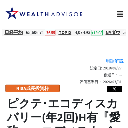
日経平均
65,606.71
TOPIX
4,074.93
NYダウ
53
-76.55
+19.08
用語解説
設定日:
2018/08/27
償還日：
--
評価基準日：
2026/07/31
NISA成長投資枠
ピクテ･エコディスカ
バリー(年2回)H有『愛