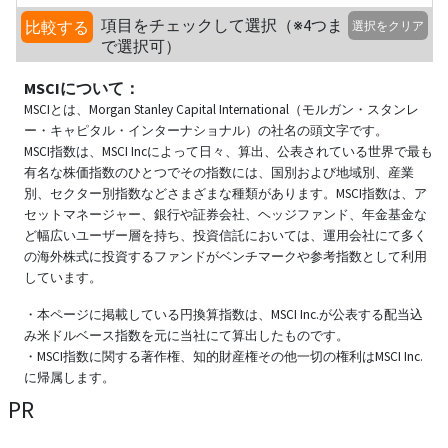
項目をチェックして選択（※4つま
比較する
選択をクリア
で選択可）
MSCIについて：
MSCIとは、Morgan Stanley Capital International（モルガン・スタンレ
ー・キャピタル・インターナショナル）の社名の頭文字です。
MSCI指数は、MSCI Incによって日々、算出、公表されている世界で最も
有名な株価指数のひとつでその指数には、国別および地域別、産業
別、セクター別指数などさまざまな種類があります。MSCI指数は、ア
セットマネージャー、銀行や証券会社、ヘッジファンド、年金基金な
ど幅広いユーザー層を持ち、投資信託においては、運用会社にて多く
の海外株式に投資するファンドがベンチマークや参考指数として利用
しています。
・本ページに掲載している円換算指数は、MSCI Inc.が公表する配当込
み米ドルベース指数を元に当社にて算出したものです。
・MSCI指数に関する著作権、知的財産権その他一切の権利はMSCI Inc.
に帰属します。
PR