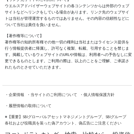
ウエルスアドバイザーウェブサイトの各コンテンツからは外部のウェブ
サイトなどへリンクをしている場合があります。リンク先のウェブサイ
トは当社が管理運営するものではありません。その内容の信頼性などに
ついて当社は責任を負いません。
【著作権等について】
著作権等の知的所有権その他一切の権利は当社またはライセンス提供を
行う情報提供者に帰属し、許可なく複製、転載、引用することを禁じま
す。掲載しているウェブサイトのURLや情報は、利用者への予告なしに変
更できるものとします。ご利用の際は、以上のことをご理解、ご承諾さ
れたものとさせていただきます。
・
企業情報
・
当サイトのご利用について
・
個人情報保護方針
・
履歴情報の取得について
※
【重要】SBIグローバルアセットマネジメントグループ、SBIグループ
各社および役職員を装った偽アカウント、偽広告にご注意ください