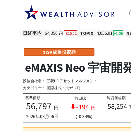
日経平均
64,856.74
TOPIX
4,056.91
N
-826.52
+1.06
NISA成長投資枠
eMAXIS Neo 宇宙開
投信会社名：
三菱UFJアセットマネジメント
カテゴリー：
国際株式・北米（F）
基準価額
純資産総額
前日比
56,797
58,254
-194
円
円
2026年08月06日
(-0.34%)