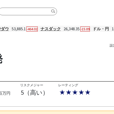
Yダウ
53,885.1
ナスダック
26,348.35
ドル・円
1
-464.02
-15.09
設
発
リスクメジャー
レーティング
5（高い）
★★★★★
百万円