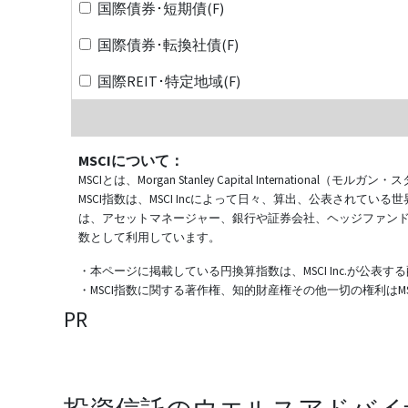
国際債券･短期債(F)
国際債券･転換社債(F)
国際REIT･特定地域(F)
MSCIについて：
MSCIとは、Morgan Stanley Capital Internat
MSCI指数は、MSCI Incによって日々、算出、公表され
は、アセットマネージャー、銀行や証券会社、ヘッジファン
数として利用しています。
・本ページに掲載している円換算指数は、MSCI Inc.が公
・MSCI指数に関する著作権、知的財産権その他一切の権利はMSCI
PR