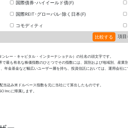
国際債券･ハイイールド債(F)
国際REIT･グローバル･除く日本(F)
コモディティ
項目
比較する
ional（モルガン・スタンレー・キャピタル・インターナショナル）の社名の頭文字です。
ている世界で最も有名な株価指数のひとつでその指数には、国別および地域別、産業
ド、年金基金など幅広いユーザー層を持ち、投資信託においては、運用会社に
表する配当込み米ドルベース指数を元に当社にて算出したものです。
 Inc.に帰属します。