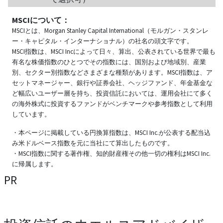
MSCIについて：
MSCIとは、Morgan Stanley Capital International（モルガン・スタンレ
ー・キャピタル・インターナショナル）の社名の頭文字です。
MSCI指数は、MSCI Incによって日々、算出、公表されている世界で最も
有名な株価指数のひとつでその指数には、国別および地域別、産業
別、セクター別指数などさまざまな種類があります。MSCI指数は、ア
セットマネージャー、銀行や証券会社、ヘッジファンド、年金基金な
ど幅広いユーザー層を持ち、投資信託においては、運用会社にて多く
の海外株式に投資するファンドがベンチマークや参考指数として利用
しています。
・本ページに掲載している円換算指数は、MSCI Inc.が公表する配当込
み米ドルベース指数を元に当社にて算出したものです。
・MSCI指数に関する著作権、知的財産権その他一切の権利はMSCI Inc.
に帰属します。
PR