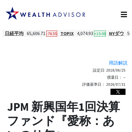
日経平均
65,606.71
TOPIX
4,074.93
NYダウ
54
-76.55
+19.08
用語解説
設定日:
2018/06/25
償還日：
--
評価基準日：
2026/07/31
JPM 新興国年1回決算
ファンド『愛称：あ