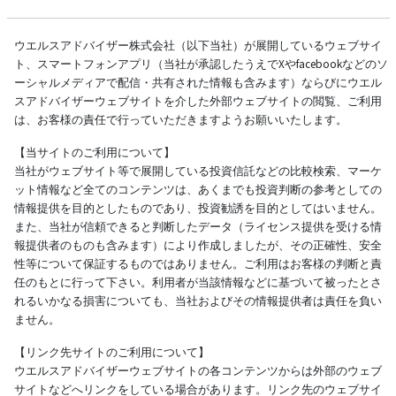
ウエルスアドバイザー株式会社（以下当社）が展開しているウェブサイ
ト、スマートフォンアプリ（当社が承認したうえでXやfacebookなどのソ
ーシャルメディアで配信・共有された情報も含みます）ならびにウエル
スアドバイザーウェブサイトを介した外部ウェブサイトの閲覧、ご利用
は、お客様の責任で行っていただきますようお願いいたします。
【当サイトのご利用について】
当社がウェブサイト等で展開している投資信託などの比較検索、マーケ
ット情報など全てのコンテンツは、あくまでも投資判断の参考としての
情報提供を目的としたものであり、投資勧誘を目的としてはいません。
また、当社が信頼できると判断したデータ（ライセンス提供を受ける情
報提供者のものも含みます）により作成しましたが、その正確性、安全
性等について保証するものではありません。ご利用はお客様の判断と責
任のもとに行って下さい。利用者が当該情報などに基づいて被ったとさ
れるいかなる損害についても、当社およびその情報提供者は責任を負い
ません。
【リンク先サイトのご利用について】
ウエルスアドバイザーウェブサイトの各コンテンツからは外部のウェブ
サイトなどへリンクをしている場合があります。リンク先のウェブサイ