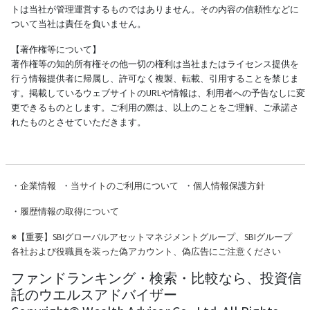
トは当社が管理運営するものではありません。その内容の信頼性などに
ついて当社は責任を負いません。
【著作権等について】
著作権等の知的所有権その他一切の権利は当社またはライセンス提供を
行う情報提供者に帰属し、許可なく複製、転載、引用することを禁じま
す。掲載しているウェブサイトのURLや情報は、利用者への予告なしに変
更できるものとします。ご利用の際は、以上のことをご理解、ご承諾さ
れたものとさせていただきます。
・
企業情報
・
当サイトのご利用について
・
個人情報保護方針
・
履歴情報の取得について
※
【重要】SBIグローバルアセットマネジメントグループ、SBIグループ
各社および役職員を装った偽アカウント、偽広告にご注意ください
ファンドランキング・検索・比較なら、投資信
託のウエルスアドバイザー