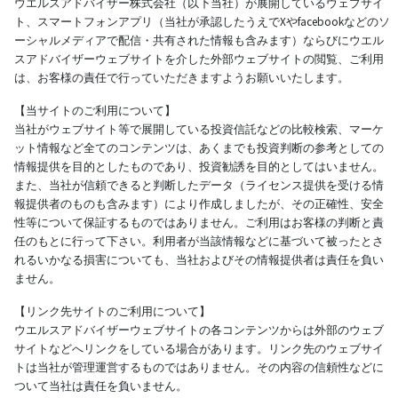
ウエルスアドバイザー株式会社（以下当社）が展開しているウェブサイ
ト、スマートフォンアプリ（当社が承認したうえでXやfacebookなどのソ
ーシャルメディアで配信・共有された情報も含みます）ならびにウエル
スアドバイザーウェブサイトを介した外部ウェブサイトの閲覧、ご利用
は、お客様の責任で行っていただきますようお願いいたします。
【当サイトのご利用について】
当社がウェブサイト等で展開している投資信託などの比較検索、マーケ
ット情報など全てのコンテンツは、あくまでも投資判断の参考としての
情報提供を目的としたものであり、投資勧誘を目的としてはいません。
また、当社が信頼できると判断したデータ（ライセンス提供を受ける情
報提供者のものも含みます）により作成しましたが、その正確性、安全
性等について保証するものではありません。ご利用はお客様の判断と責
任のもとに行って下さい。利用者が当該情報などに基づいて被ったとさ
れるいかなる損害についても、当社およびその情報提供者は責任を負い
ません。
【リンク先サイトのご利用について】
ウエルスアドバイザーウェブサイトの各コンテンツからは外部のウェブ
サイトなどへリンクをしている場合があります。リンク先のウェブサイ
トは当社が管理運営するものではありません。その内容の信頼性などに
ついて当社は責任を負いません。