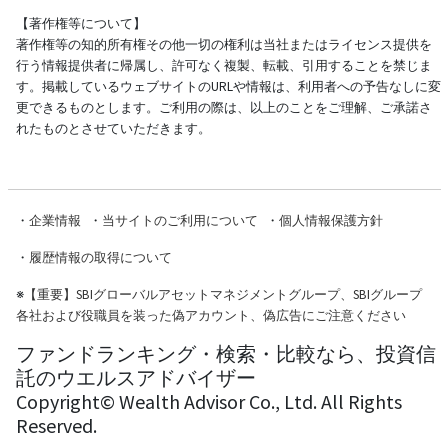
【著作権等について】
著作権等の知的所有権その他一切の権利は当社またはライセンス提供を
行う情報提供者に帰属し、許可なく複製、転載、引用することを禁じま
す。掲載しているウェブサイトのURLや情報は、利用者への予告なしに変
更できるものとします。ご利用の際は、以上のことをご理解、ご承諾さ
れたものとさせていただきます。
・
企業情報
・
当サイトのご利用について
・
個人情報保護方針
・
履歴情報の取得について
※
【重要】SBIグローバルアセットマネジメントグループ、SBIグループ
各社および役職員を装った偽アカウント、偽広告にご注意ください
ファンドランキング・検索・比較なら、投資信
託のウエルスアドバイザー
Copyright© Wealth Advisor Co., Ltd. All Rights
Reserved.