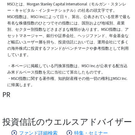
MSCIとは、Morgan Stanley Capital International（モルガン・スタンレ
ー・キャピタル・インターナショナル）の社名の頭文字です。
MSCI指数は、MSCI Incによって日々、算出、公表されている世界で最も
有名な株価指数のひとつでその指数には、国別および地域別、産業
別、セクター別指数などさまざまな種類があります。MSCI指数は、ア
セットマネージャー、銀行や証券会社、ヘッジファンド、年金基金な
ど幅広いユーザー層を持ち、投資信託においては、運用会社にて多く
の海外株式に投資するファンドがベンチマークや参考指数として利用
しています。
・本ページに掲載している円換算指数は、MSCI Inc.が公表する配当込
み米ドルベース指数を元に当社にて算出したものです。
・MSCI指数に関する著作権、知的財産権その他一切の権利はMSCI Inc.
に帰属します。
PR
投資信託のウエルスアドバイザー
ファンド詳細検索
特集・セミナー