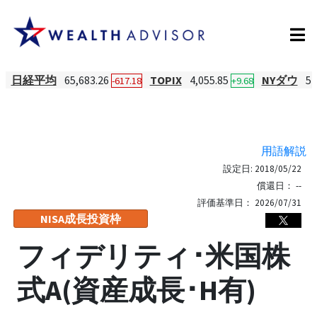
日経平均
65,683.26
TOPIX
4,055.85
NYダウ
54
-617.18
+9.68
用語解説
設定日:
2018/05/22
償還日：
--
評価基準日：
2026/07/31
NISA成長投資枠
フィデリティ･米国株
式A(資産成長･H有)