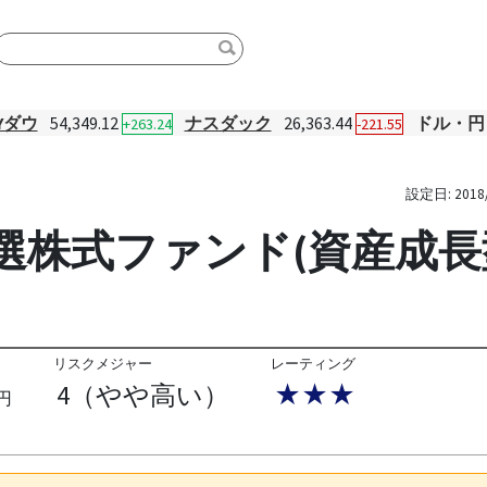
Yダウ
54,349.12
ナスダック
26,363.44
ドル・円
+263.24
-221.55
設定日:
2018
選株式ファンド(資産成長
リスクメジャー
レーティング
4（やや高い）
★★★
円