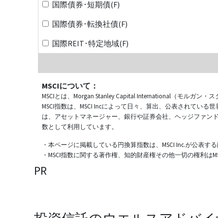
国際債券･短期債(F)
国際債券･転換社債(F)
国際REIT･特定地域(F)
MSCIについて：
MSCIとは、Morgan Stanley Capital Internat
MSCI指数は、MSCI Incによって日々、算出、公表され
は、アセットマネージャー、銀行や証券会社、ヘッジファン
数として利用しています。
・本ページに掲載している円換算指数は、MSCI Inc.が公
・MSCI指数に関する著作権、知的財産権その他一切の権利はMSCI
PR