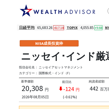
日経平均
65,683.26
TOPIX
4,055.85
N
-617.18
+9.68
NISA成長投資枠
ニッセイ･インド厳
投信会社名：
ニッセイアセットマネジメント
カテゴリー：
国際株式・インド（F）
基準価額
純資産総額
前日比
20,308
442
-124
百万
円
円
2026年08月05日
(-0.61%)