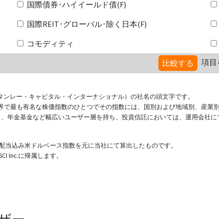
国際債券･ハイイールド債(F)
国際REIT･グローバル･除く日本(F)
コモディティ
項目
比較する
ional（モルガン・スタンレー・キャピタル・インターナショナル）の社名の頭文字です。
ている世界で最も有名な株価指数のひとつでその指数には、国別および地域別、産業
ド、年金基金など幅広いユーザー層を持ち、投資信託においては、運用会社に
表する配当込み米ドルベース指数を元に当社にて算出したものです。
 Inc.に帰属します。