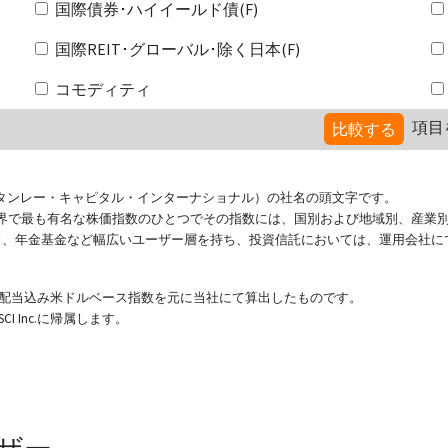
国際債券･ハイイールド債(F)
国際REIT･グローバル･除く日本(F)
コモディティ
項目
比較する
ional（モルガン・スタンレー・キャピタル・インターナショナル）の社名の頭文字です。
ている世界で最も有名な株価指数のひとつでその指数には、国別および地域別、産業
ド、年金基金など幅広いユーザー層を持ち、投資信託においては、運用会社に
表する配当込み米ドルベース指数を元に当社にて算出したものです。
 Inc.に帰属します。