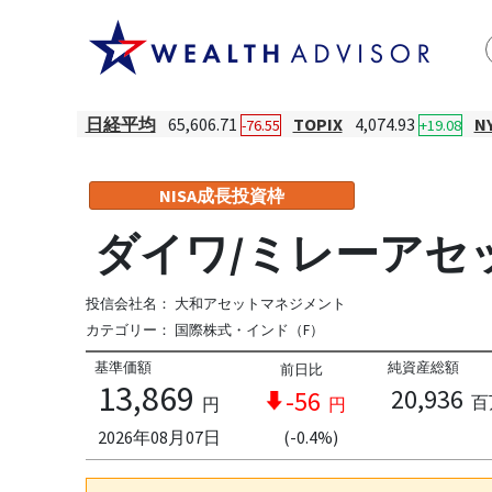
日経平均
65,606.71
TOPIX
4,074.93
N
-76.55
+19.08
NISA成長投資枠
ダイワ/ミレーアセッ
投信会社名：
大和アセットマネジメント
カテゴリー：
国際株式・インド（F）
基準価額
純資産総額
前日比
13,869
20,936
-56
百
円
円
2026年08月07日
(-0.4%)