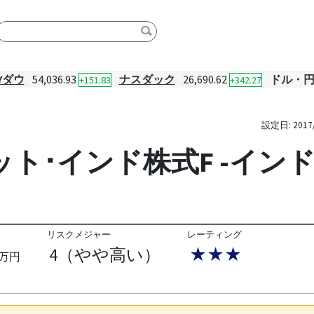
Yダウ
54,036.93
ナスダック
26,690.62
ドル・
+151.83
+342.27
設定日:
2017
ト･インド株式F -インド
リスクメジャー
レーティング
4（やや高い）
★★★
万円