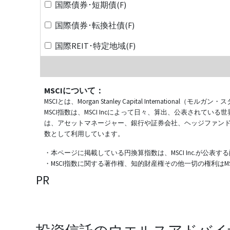
国際債券･短期債(F)
国際債券･転換社債(F)
国際REIT･特定地域(F)
MSCIについて：
MSCIとは、Morgan Stanley Capital Internat
MSCI指数は、MSCI Incによって日々、算出、公表され
は、アセットマネージャー、銀行や証券会社、ヘッジファン
数として利用しています。
・本ページに掲載している円換算指数は、MSCI Inc.が公
・MSCI指数に関する著作権、知的財産権その他一切の権利はMSCI
PR