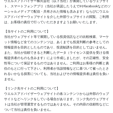
ウエルスアドバイザー株式会社（以下当社）が展開しているウェブサイ
ト、スマートフォンアプリ（当社が承認したうえでXやfacebookなどのソ
ーシャルメディアで配信・共有された情報も含みます）ならびにウエル
スアドバイザーウェブサイトを介した外部ウェブサイトの閲覧、ご利用
は、お客様の責任で行っていただきますようお願いいたします。
【当サイトのご利用について】
当社がウェブサイト等で展開している投資信託などの比較検索、マーケ
ット情報など全てのコンテンツは、あくまでも投資判断の参考としての
情報提供を目的としたものであり、投資勧誘を目的としてはいません。
また、当社が信頼できると判断したデータ（ライセンス提供を受ける情
報提供者のものも含みます）により作成しましたが、その正確性、安全
性等について保証するものではありません。ご利用はお客様の判断と責
任のもとに行って下さい。利用者が当該情報などに基づいて被ったとさ
れるいかなる損害についても、当社およびその情報提供者は責任を負い
ません。
【リンク先サイトのご利用について】
ウエルスアドバイザーウェブサイトの各コンテンツからは外部のウェブ
サイトなどへリンクをしている場合があります。リンク先のウェブサイ
トは当社が管理運営するものではありません。その内容の信頼性などに
ついて当社は責任を負いません。