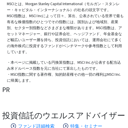
MSCIとは、Morgan Stanley Capital International（モルガン・スタンレ
ー・キャピタル・インターナショナル）の社名の頭文字です。
MSCI指数は、MSCI Incによって日々、算出、公表されている世界で最も
有名な株価指数のひとつでその指数には、国別および地域別、産業
別、セクター別指数などさまざまな種類があります。MSCI指数は、ア
セットマネージャー、銀行や証券会社、ヘッジファンド、年金基金な
ど幅広いユーザー層を持ち、投資信託においては、運用会社にて多く
の海外株式に投資するファンドがベンチマークや参考指数として利用
しています。
・本ページに掲載している円換算指数は、MSCI Inc.が公表する配当込
み米ドルベース指数を元に当社にて算出したものです。
・MSCI指数に関する著作権、知的財産権その他一切の権利はMSCI Inc.
に帰属します。
PR
投資信託のウエルスアドバイザー
ファンド詳細検索
特集・セミナー