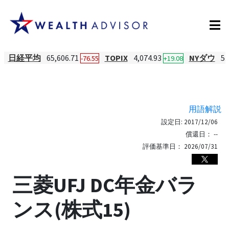
日経平均
65,606.71
TOPIX
4,074.93
NYダウ
53
-76.55
+19.08
用語解説
設定日:
2017/12/06
償還日：
--
評価基準日：
2026/07/31
三菱UFJ DC年金バラ
ンス(株式15)