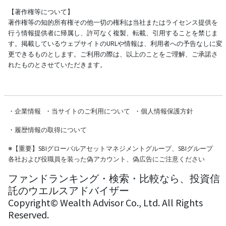
【著作権等について】
著作権等の知的所有権その他一切の権利は当社またはライセンス提供を
行う情報提供者に帰属し、許可なく複製、転載、引用することを禁じま
す。掲載しているウェブサイトのURLや情報は、利用者への予告なしに変
更できるものとします。ご利用の際は、以上のことをご理解、ご承諾さ
れたものとさせていただきます。
・
企業情報
・
当サイトのご利用について
・
個人情報保護方針
・
履歴情報の取得について
※
【重要】SBIグローバルアセットマネジメントグループ、SBIグループ
各社および役職員を装った偽アカウント、偽広告にご注意ください
ファンドランキング・検索・比較なら、投資信
託のウエルスアドバイザー
Copyright© Wealth Advisor Co., Ltd. All Rights
Reserved.