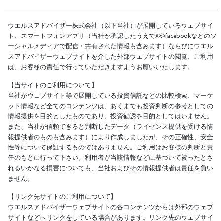
ウエルスアドバイザー株式会社（以下当社）が展開しているウェブサイ
ト、スマートフォンアプリ（当社が承認したうえでXやfacebookなどのソ
ーシャルメディアで配信・共有された情報も含みます）ならびにウエル
スアドバイザーウェブサイトを介した外部ウェブサイトの閲覧、ご利用
は、お客様の責任で行っていただきますようお願いいたします。
【当サイトのご利用について】
当社がウェブサイト等で展開している投資信託などの比較検索、マーケ
ット情報など全てのコンテンツは、あくまでも投資判断の参考としての
情報提供を目的としたものであり、投資勧誘を目的としてはいません。
また、当社が信頼できると判断したデータ（ライセンス提供を受ける情
報提供者のものも含みます）により作成しましたが、その正確性、安全
性等について保証するものではありません。ご利用はお客様の判断と責
任のもとに行って下さい。利用者が当該情報などに基づいて被ったとさ
れるいかなる損害についても、当社およびその情報提供者は責任を負い
ません。
【リンク先サイトのご利用について】
ウエルスアドバイザーウェブサイトの各コンテンツからは外部のウェブ
サイトなどへリンクをしている場合があります。リンク先のウェブサイ