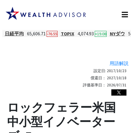
日経平均
65,606.71
TOPIX
4,074.93
NYダウ
54
-76.55
+19.08
用語解説
設定日:
2017/10/23
償還日：
2027/10/18
評価基準日：
2026/07/31
ロックフェラー米国
中小型イノベーター