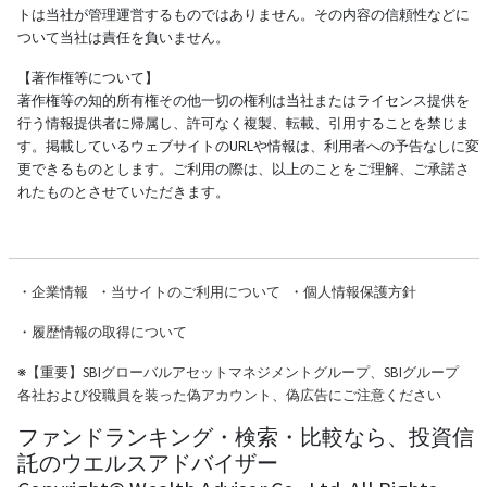
トは当社が管理運営するものではありません。その内容の信頼性などに
ついて当社は責任を負いません。
【著作権等について】
著作権等の知的所有権その他一切の権利は当社またはライセンス提供を
行う情報提供者に帰属し、許可なく複製、転載、引用することを禁じま
す。掲載しているウェブサイトのURLや情報は、利用者への予告なしに変
更できるものとします。ご利用の際は、以上のことをご理解、ご承諾さ
れたものとさせていただきます。
・
企業情報
・
当サイトのご利用について
・
個人情報保護方針
・
履歴情報の取得について
※
【重要】SBIグローバルアセットマネジメントグループ、SBIグループ
各社および役職員を装った偽アカウント、偽広告にご注意ください
ファンドランキング・検索・比較なら、投資信
託のウエルスアドバイザー