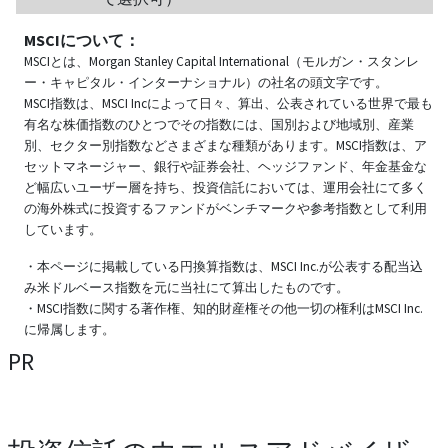
MSCIについて：
MSCIとは、Morgan Stanley Capital International（モルガン・スタンレ
ー・キャピタル・インターナショナル）の社名の頭文字です。
MSCI指数は、MSCI Incによって日々、算出、公表されている世界で最も
有名な株価指数のひとつでその指数には、国別および地域別、産業
別、セクター別指数などさまざまな種類があります。MSCI指数は、ア
セットマネージャー、銀行や証券会社、ヘッジファンド、年金基金な
ど幅広いユーザー層を持ち、投資信託においては、運用会社にて多く
の海外株式に投資するファンドがベンチマークや参考指数として利用
しています。
・本ページに掲載している円換算指数は、MSCI Inc.が公表する配当込
み米ドルベース指数を元に当社にて算出したものです。
・MSCI指数に関する著作権、知的財産権その他一切の権利はMSCI Inc.
に帰属します。
PR