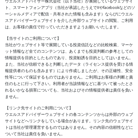
ウエルスアドバイザー株式会社（以下当社）が展開しているウェブサイ
ト、スマートフォンアプリ（当社が承認したうえでXやfacebookなどのソ
ーシャルメディアで配信・共有された情報も含みます）ならびにウエル
スアドバイザーウェブサイトを介した外部ウェブサイトの閲覧、ご利用
は、お客様の責任で行っていただきますようお願いいたします。
【当サイトのご利用について】
当社がウェブサイト等で展開している投資信託などの比較検索、マーケ
ット情報など全てのコンテンツは、あくまでも投資判断の参考としての
情報提供を目的としたものであり、投資勧誘を目的としてはいません。
また、当社が信頼できると判断したデータ（ライセンス提供を受ける情
報提供者のものも含みます）により作成しましたが、その正確性、安全
性等について保証するものではありません。ご利用はお客様の判断と責
任のもとに行って下さい。利用者が当該情報などに基づいて被ったとさ
れるいかなる損害についても、当社およびその情報提供者は責任を負い
ません。
【リンク先サイトのご利用について】
ウエルスアドバイザーウェブサイトの各コンテンツからは外部のウェブ
サイトなどへリンクをしている場合があります。リンク先のウェブサイ
トは当社が管理運営するものではありません。その内容の信頼性などに
ついて当社は責任を負いません。