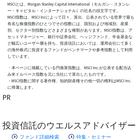
MSCIとは、Morgan Stanley Capital International（モルガン・スタンレ
ー・キャピタル・インターナショナル）の社名の頭文字です。
MSCI指数は、MSCI Incによって日々、算出、公表されている世界で最も
有名な株価指数のひとつでその指数には、国別および地域別、産業
別、セクター別指数などさまざまな種類があります。MSCI指数は、ア
セットマネージャー、銀行や証券会社、ヘッジファンド、年金基金な
ど幅広いユーザー層を持ち、投資信託においては、運用会社にて多く
の海外株式に投資するファンドがベンチマークや参考指数として利用
しています。
・本ページに掲載している円換算指数は、MSCI Inc.が公表する配当込
み米ドルベース指数を元に当社にて算出したものです。
・MSCI指数に関する著作権、知的財産権その他一切の権利はMSCI Inc.
に帰属します。
PR
投資信託のウエルスアドバイザー
ファンド詳細検索
特集・セミナー