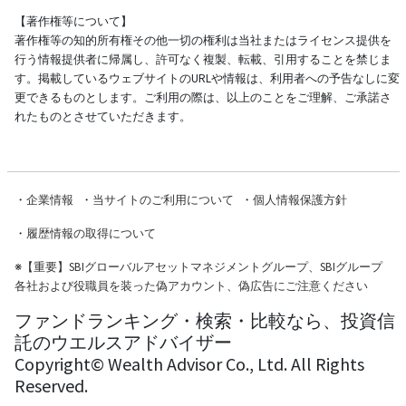
【著作権等について】
著作権等の知的所有権その他一切の権利は当社またはライセンス提供を
行う情報提供者に帰属し、許可なく複製、転載、引用することを禁じま
す。掲載しているウェブサイトのURLや情報は、利用者への予告なしに変
更できるものとします。ご利用の際は、以上のことをご理解、ご承諾さ
れたものとさせていただきます。
・
企業情報
・
当サイトのご利用について
・
個人情報保護方針
・
履歴情報の取得について
※
【重要】SBIグローバルアセットマネジメントグループ、SBIグループ
各社および役職員を装った偽アカウント、偽広告にご注意ください
ファンドランキング・検索・比較なら、投資信
託のウエルスアドバイザー
Copyright© Wealth Advisor Co., Ltd. All Rights
Reserved.