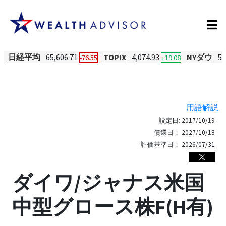
日経平均
65,606.71
TOPIX
4,074.93
NYダウ
54
-76.55
+19.08
用語解説
設定日:
2017/10/19
償還日：
2027/10/18
評価基準日：
2026/07/31
ダイワ/ジャナス米国
中型グロース株F(H有)