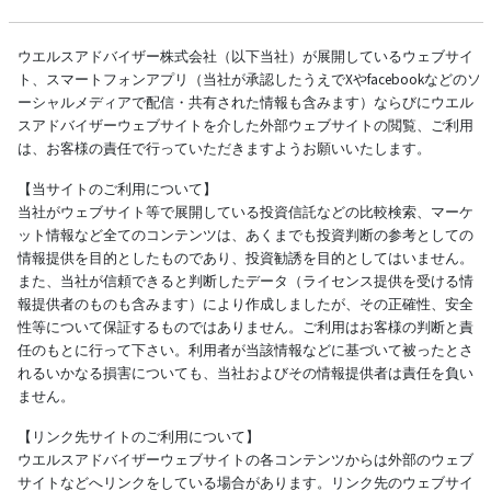
ウエルスアドバイザー株式会社（以下当社）が展開しているウェブサイ
ト、スマートフォンアプリ（当社が承認したうえでXやfacebookなどのソ
ーシャルメディアで配信・共有された情報も含みます）ならびにウエル
スアドバイザーウェブサイトを介した外部ウェブサイトの閲覧、ご利用
は、お客様の責任で行っていただきますようお願いいたします。
【当サイトのご利用について】
当社がウェブサイト等で展開している投資信託などの比較検索、マーケ
ット情報など全てのコンテンツは、あくまでも投資判断の参考としての
情報提供を目的としたものであり、投資勧誘を目的としてはいません。
また、当社が信頼できると判断したデータ（ライセンス提供を受ける情
報提供者のものも含みます）により作成しましたが、その正確性、安全
性等について保証するものではありません。ご利用はお客様の判断と責
任のもとに行って下さい。利用者が当該情報などに基づいて被ったとさ
れるいかなる損害についても、当社およびその情報提供者は責任を負い
ません。
【リンク先サイトのご利用について】
ウエルスアドバイザーウェブサイトの各コンテンツからは外部のウェブ
サイトなどへリンクをしている場合があります。リンク先のウェブサイ