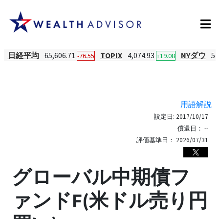
日経平均
65,606.71
TOPIX
4,074.93
NYダウ
54
-76.55
+19.08
用語解説
設定日:
2017/10/17
償還日：
--
評価基準日：
2026/07/31
グローバル中期債フ
ァンドF(米ドル売り円