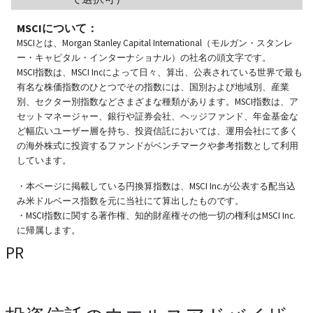
MSCIについて：
MSCIとは、Morgan Stanley Capital International（モルガン・スタンレ
ー・キャピタル・インターナショナル）の社名の頭文字です。
MSCI指数は、MSCI Incによって日々、算出、公表されている世界で最も
有名な株価指数のひとつでその指数には、国別および地域別、産業
別、セクター別指数などさまざまな種類があります。MSCI指数は、ア
セットマネージャー、銀行や証券会社、ヘッジファンド、年金基金な
ど幅広いユーザー層を持ち、投資信託においては、運用会社にて多く
の海外株式に投資するファンドがベンチマークや参考指数として利用
しています。
・本ページに掲載している円換算指数は、MSCI Inc.が公表する配当込
み米ドルベース指数を元に当社にて算出したものです。
・MSCI指数に関する著作権、知的財産権その他一切の権利はMSCI Inc.
に帰属します。
PR