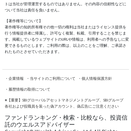
トは当社が管理運営するものではありません。その内容の信頼性などに
ついて当社は責任を負いません。
【著作権等について】
著作権等の知的所有権その他一切の権利は当社またはライセンス提供を
行う情報提供者に帰属し、許可なく複製、転載、引用することを禁じま
す。掲載しているウェブサイトのURLや情報は、利用者への予告なしに変
更できるものとします。ご利用の際は、以上のことをご理解、ご承諾さ
れたものとさせていただきます。
・
企業情報
・
当サイトのご利用について
・
個人情報保護方針
・
履歴情報の取得について
※
【重要】SBIグローバルアセットマネジメントグループ、SBIグループ
各社および役職員を装った偽アカウント、偽広告にご注意ください
ファンドランキング・検索・比較なら、投資信
託のウエルスアドバイザー