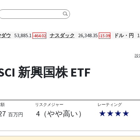
Yダウ
53,885.1
ナスダック
26,348.35
ドル・円
1
-464.02
-15.09
設
CI 新興国株 ETF
総額
リスクメジャー
レーティング
27
4（やや高い）
★★★★
百万円