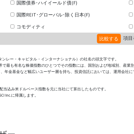
国際債券･ハイイールド債(F)
国際REIT･グローバル･除く日本(F)
コモディティ
項目
比較する
ional（モルガン・スタンレー・キャピタル・インターナショナル）の社名の頭文字です。
ている世界で最も有名な株価指数のひとつでその指数には、国別および地域別、産業
ド、年金基金など幅広いユーザー層を持ち、投資信託においては、運用会社に
表する配当込み米ドルベース指数を元に当社にて算出したものです。
 Inc.に帰属します。