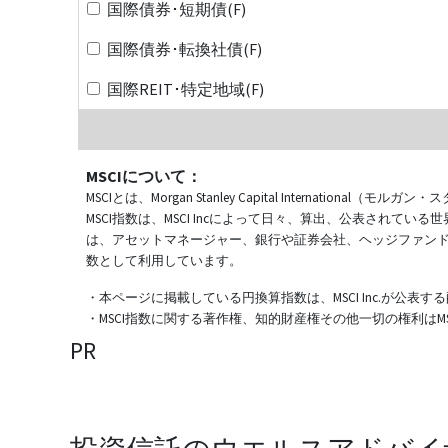
国際債券･短期債(F)
国際債券･転換社債(F)
国際REIT･特定地域(F)
MSCIについて：
MSCIとは、Morgan Stanley Capital Internat
MSCI指数は、MSCI Incによって日々、算出、公表され
は、アセットマネージャー、銀行や証券会社、ヘッジファン
数として利用しています。
・本ページに掲載している円換算指数は、MSCI Inc.が公
・MSCI指数に関する著作権、知的財産権その他一切の権利はMSCI
PR