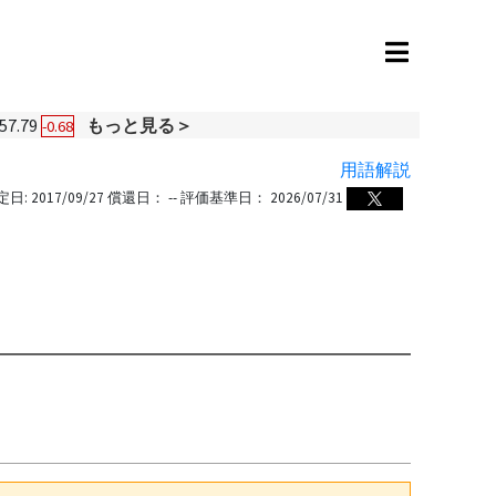
57.79
もっと見る＞
-0.68
用語解説
定日:
2017/09/27
償還日：
--
評価基準日：
2026/07/31