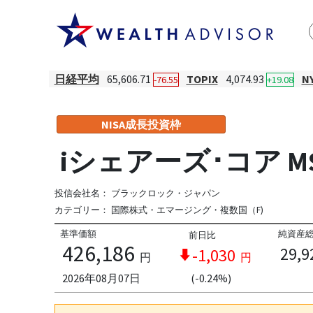
日経平均
65,606.71
TOPIX
4,074.93
N
-76.55
+19.08
NISA成長投資枠
iシェアーズ･コア MS
投信会社名：
ブラックロック・ジャパン
カテゴリー：
国際株式・エマージング・複数国（F)
基準価額
純資産
前日比
426,186
29,9
-1,030
円
円
2026年08月07日
(-0.24%)