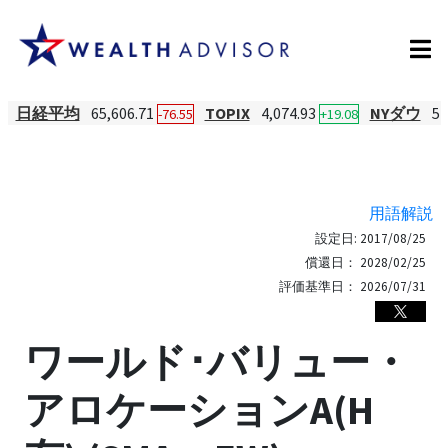
日経平均
65,606.71
TOPIX
4,074.93
NYダウ
54
-76.55
+19.08
用語解説
設定日:
2017/08/25
償還日：
2028/02/25
評価基準日：
2026/07/31
ワールド･バリュー・
アロケーションA(H