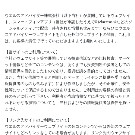
ウエルスアドバイザー株式会社（以下当社）が展開しているウェブサイ
ト、スマートフォンアプリ（当社が承認したうえでXやfacebookなどのソ
ーシャルメディアで配信・共有された情報も含みます）ならびにウエル
スアドバイザーウェブサイトを介した外部ウェブサイトの閲覧、ご利用
は、お客様の責任で行っていただきますようお願いいたします。
【当サイトのご利用について】
当社がウェブサイト等で展開している投資信託などの比較検索、マーケ
ット情報など全てのコンテンツは、あくまでも投資判断の参考としての
情報提供を目的としたものであり、投資勧誘を目的としてはいません。
また、当社が信頼できると判断したデータ（ライセンス提供を受ける情
報提供者のものも含みます）により作成しましたが、その正確性、安全
性等について保証するものではありません。ご利用はお客様の判断と責
任のもとに行って下さい。利用者が当該情報などに基づいて被ったとさ
れるいかなる損害についても、当社およびその情報提供者は責任を負い
ません。
【リンク先サイトのご利用について】
ウエルスアドバイザーウェブサイトの各コンテンツからは外部のウェブ
サイトなどへリンクをしている場合があります。リンク先のウェブサイ