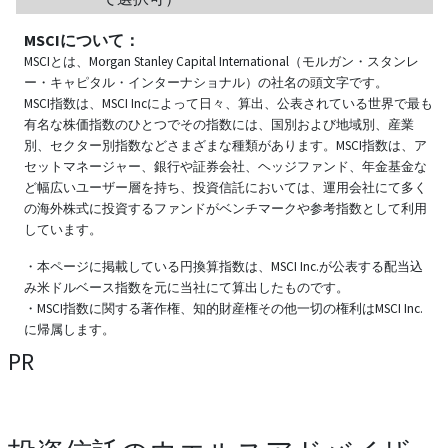
MSCIについて：
MSCIとは、Morgan Stanley Capital International（モルガン・スタンレ
ー・キャピタル・インターナショナル）の社名の頭文字です。
MSCI指数は、MSCI Incによって日々、算出、公表されている世界で最も
有名な株価指数のひとつでその指数には、国別および地域別、産業
別、セクター別指数などさまざまな種類があります。MSCI指数は、ア
セットマネージャー、銀行や証券会社、ヘッジファンド、年金基金な
ど幅広いユーザー層を持ち、投資信託においては、運用会社にて多く
の海外株式に投資するファンドがベンチマークや参考指数として利用
しています。
・本ページに掲載している円換算指数は、MSCI Inc.が公表する配当込
み米ドルベース指数を元に当社にて算出したものです。
・MSCI指数に関する著作権、知的財産権その他一切の権利はMSCI Inc.
に帰属します。
PR