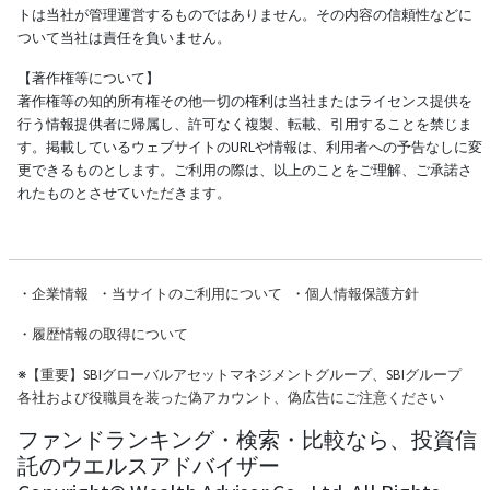
トは当社が管理運営するものではありません。その内容の信頼性などに
ついて当社は責任を負いません。
【著作権等について】
著作権等の知的所有権その他一切の権利は当社またはライセンス提供を
行う情報提供者に帰属し、許可なく複製、転載、引用することを禁じま
す。掲載しているウェブサイトのURLや情報は、利用者への予告なしに変
更できるものとします。ご利用の際は、以上のことをご理解、ご承諾さ
れたものとさせていただきます。
・
企業情報
・
当サイトのご利用について
・
個人情報保護方針
・
履歴情報の取得について
※
【重要】SBIグローバルアセットマネジメントグループ、SBIグループ
各社および役職員を装った偽アカウント、偽広告にご注意ください
ファンドランキング・検索・比較なら、投資信
託のウエルスアドバイザー