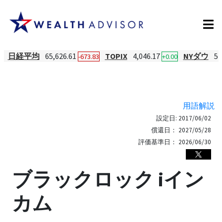
日経平均
65,626.61
TOPIX
4,046.17
NYダウ
54
-673.83
+0.00
用語解説
設定日:
2017/06/02
償還日：
2027/05/28
評価基準日：
2026/06/30
ブラックロック iイン
カム