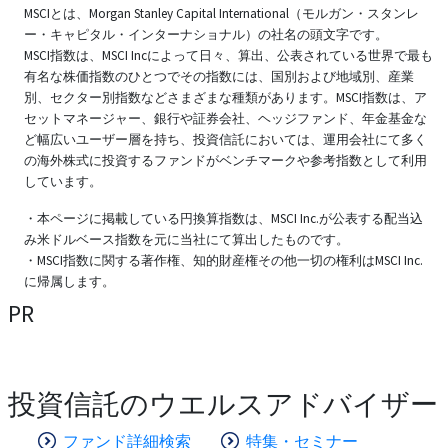
MSCIとは、Morgan Stanley Capital International（モルガン・スタンレ
ー・キャピタル・インターナショナル）の社名の頭文字です。
MSCI指数は、MSCI Incによって日々、算出、公表されている世界で最も
有名な株価指数のひとつでその指数には、国別および地域別、産業
別、セクター別指数などさまざまな種類があります。MSCI指数は、ア
セットマネージャー、銀行や証券会社、ヘッジファンド、年金基金な
ど幅広いユーザー層を持ち、投資信託においては、運用会社にて多く
の海外株式に投資するファンドがベンチマークや参考指数として利用
しています。
・本ページに掲載している円換算指数は、MSCI Inc.が公表する配当込
み米ドルベース指数を元に当社にて算出したものです。
・MSCI指数に関する著作権、知的財産権その他一切の権利はMSCI Inc.
に帰属します。
PR
投資信託のウエルスアドバイザー
ファンド詳細検索
特集・セミナー