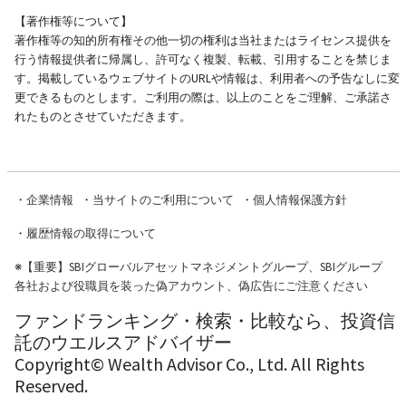
【著作権等について】
著作権等の知的所有権その他一切の権利は当社またはライセンス提供を
行う情報提供者に帰属し、許可なく複製、転載、引用することを禁じま
す。掲載しているウェブサイトのURLや情報は、利用者への予告なしに変
更できるものとします。ご利用の際は、以上のことをご理解、ご承諾さ
れたものとさせていただきます。
・
企業情報
・
当サイトのご利用について
・
個人情報保護方針
・
履歴情報の取得について
※
【重要】SBIグローバルアセットマネジメントグループ、SBIグループ
各社および役職員を装った偽アカウント、偽広告にご注意ください
ファンドランキング・検索・比較なら、投資信
託のウエルスアドバイザー
Copyright© Wealth Advisor Co., Ltd. All Rights
Reserved.