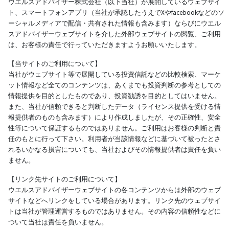
ウエルスアドバイザー株式会社（以下当社）が展開しているウェブサイ
ト、スマートフォンアプリ（当社が承認したうえでXやfacebookなどのソ
ーシャルメディアで配信・共有された情報も含みます）ならびにウエル
スアドバイザーウェブサイトを介した外部ウェブサイトの閲覧、ご利用
は、お客様の責任で行っていただきますようお願いいたします。
【当サイトのご利用について】
当社がウェブサイト等で展開している投資信託などの比較検索、マーケ
ット情報など全てのコンテンツは、あくまでも投資判断の参考としての
情報提供を目的としたものであり、投資勧誘を目的としてはいません。
また、当社が信頼できると判断したデータ（ライセンス提供を受ける情
報提供者のものも含みます）により作成しましたが、その正確性、安全
性等について保証するものではありません。ご利用はお客様の判断と責
任のもとに行って下さい。利用者が当該情報などに基づいて被ったとさ
れるいかなる損害についても、当社およびその情報提供者は責任を負い
ません。
【リンク先サイトのご利用について】
ウエルスアドバイザーウェブサイトの各コンテンツからは外部のウェブ
サイトなどへリンクをしている場合があります。リンク先のウェブサイ
トは当社が管理運営するものではありません。その内容の信頼性などに
ついて当社は責任を負いません。