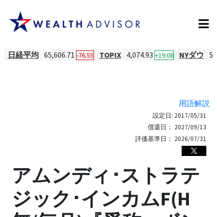
日経平均
65,606.71
TOPIX
4,074.93
NYダウ
54
-76.55
+19.08
用語解説
設定日:
2017/05/31
償還日：
2027/09/13
評価基準日：
2026/07/31
アムンディ･ストラテ
ジック･インカムF(H