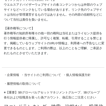
ウエルスアドバイザーウェブサイトの各コンテンツからは外部のウェブ
サイトなどへリンクをしている場合があります。リンク先のウェブサイ
トは当社が管理運営するものではありません。その内容の信頼性などに
ついて当社は責任を負いません。
【著作権等について】
著作権等の知的所有権その他一切の権利は当社またはライセンス提供を
行う情報提供者に帰属し、許可なく複製、転載、引用することを禁じま
す。掲載しているウェブサイトのURLや情報は、利用者への予告なしに変
更できるものとします。ご利用の際は、以上のことをご理解、ご承諾さ
れたものとさせていただきます。
・
企業情報
・
当サイトのご利用について
・
個人情報保護方針
・
履歴情報の取得について
※
【重要】SBIグローバルアセットマネジメントグループ、SBIグループ
各社および役職員を装った偽アカウント、偽広告にご注意ください