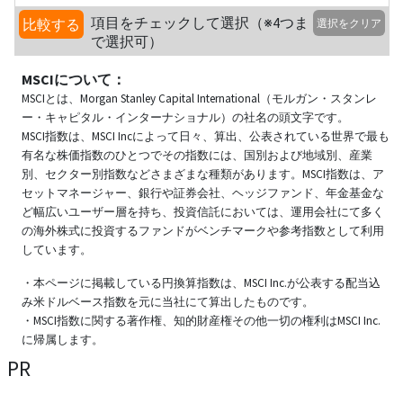
項目をチェックして選択（※4つま
比較する
選択をクリア
で選択可）
MSCIについて：
MSCIとは、Morgan Stanley Capital International（モルガン・スタンレ
ー・キャピタル・インターナショナル）の社名の頭文字です。
MSCI指数は、MSCI Incによって日々、算出、公表されている世界で最も
有名な株価指数のひとつでその指数には、国別および地域別、産業
別、セクター別指数などさまざまな種類があります。MSCI指数は、ア
セットマネージャー、銀行や証券会社、ヘッジファンド、年金基金な
ど幅広いユーザー層を持ち、投資信託においては、運用会社にて多く
の海外株式に投資するファンドがベンチマークや参考指数として利用
しています。
・本ページに掲載している円換算指数は、MSCI Inc.が公表する配当込
み米ドルベース指数を元に当社にて算出したものです。
・MSCI指数に関する著作権、知的財産権その他一切の権利はMSCI Inc.
に帰属します。
PR