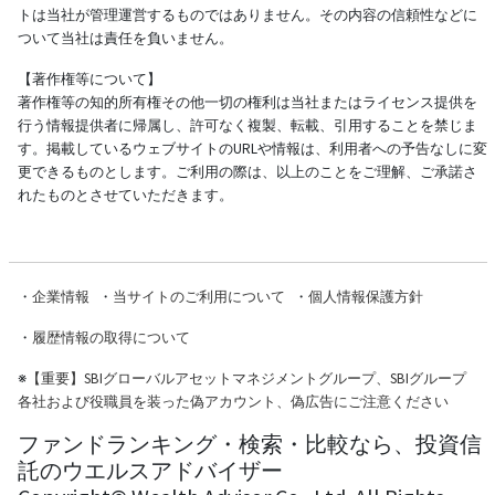
トは当社が管理運営するものではありません。その内容の信頼性などに
ついて当社は責任を負いません。
【著作権等について】
著作権等の知的所有権その他一切の権利は当社またはライセンス提供を
行う情報提供者に帰属し、許可なく複製、転載、引用することを禁じま
す。掲載しているウェブサイトのURLや情報は、利用者への予告なしに変
更できるものとします。ご利用の際は、以上のことをご理解、ご承諾さ
れたものとさせていただきます。
・
企業情報
・
当サイトのご利用について
・
個人情報保護方針
・
履歴情報の取得について
※
【重要】SBIグローバルアセットマネジメントグループ、SBIグループ
各社および役職員を装った偽アカウント、偽広告にご注意ください
ファンドランキング・検索・比較なら、投資信
託のウエルスアドバイザー