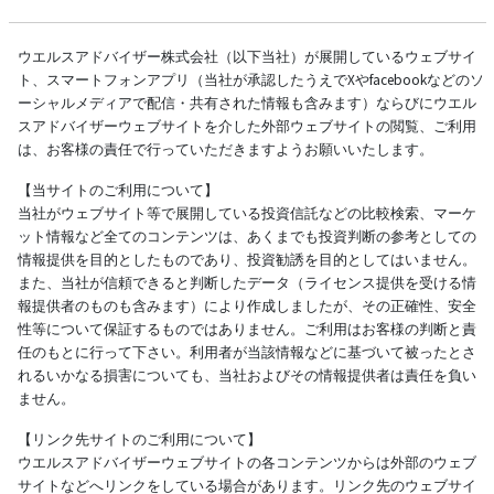
ウエルスアドバイザー株式会社（以下当社）が展開しているウェブサイ
ト、スマートフォンアプリ（当社が承認したうえでXやfacebookなどのソ
ーシャルメディアで配信・共有された情報も含みます）ならびにウエル
スアドバイザーウェブサイトを介した外部ウェブサイトの閲覧、ご利用
は、お客様の責任で行っていただきますようお願いいたします。
【当サイトのご利用について】
当社がウェブサイト等で展開している投資信託などの比較検索、マーケ
ット情報など全てのコンテンツは、あくまでも投資判断の参考としての
情報提供を目的としたものであり、投資勧誘を目的としてはいません。
また、当社が信頼できると判断したデータ（ライセンス提供を受ける情
報提供者のものも含みます）により作成しましたが、その正確性、安全
性等について保証するものではありません。ご利用はお客様の判断と責
任のもとに行って下さい。利用者が当該情報などに基づいて被ったとさ
れるいかなる損害についても、当社およびその情報提供者は責任を負い
ません。
【リンク先サイトのご利用について】
ウエルスアドバイザーウェブサイトの各コンテンツからは外部のウェブ
サイトなどへリンクをしている場合があります。リンク先のウェブサイ