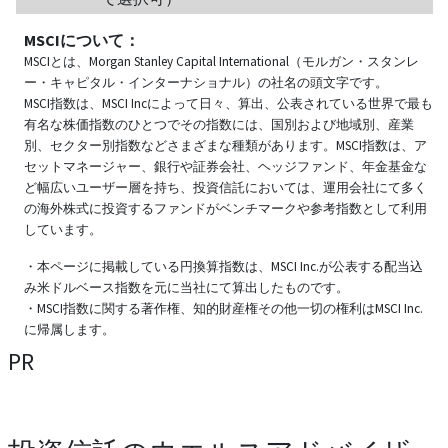
MSCIについて：
MSCIとは、Morgan Stanley Capital International（モルガン・スタンレ
ー・キャピタル・インターナショナル）の社名の頭文字です。
MSCI指数は、MSCI Incによって日々、算出、公表されている世界で最も
有名な株価指数のひとつでその指数には、国別および地域別、産業
別、セクター別指数などさまざまな種類があります。MSCI指数は、ア
セットマネージャー、銀行や証券会社、ヘッジファンド、年金基金な
ど幅広いユーザー層を持ち、投資信託においては、運用会社にて多く
の海外株式に投資するファンドがベンチマークや参考指数として利用
しています。
・本ページに掲載している円換算指数は、MSCI Inc.が公表する配当込
み米ドルベース指数を元に当社にて算出したものです。
・MSCI指数に関する著作権、知的財産権その他一切の権利はMSCI Inc.
に帰属します。
PR