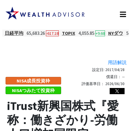
日経平均
65,683.26
TOPIX
4,055.85
NYダウ
54
-617.18
+9.68
用語解説
設定日:
2017/04/28
償還日：
--
NISA成長投資枠
評価基準日：
2026/06/30
NISAつみたて投資枠
iTrust新興国株式『愛
称：働きざかり-労働