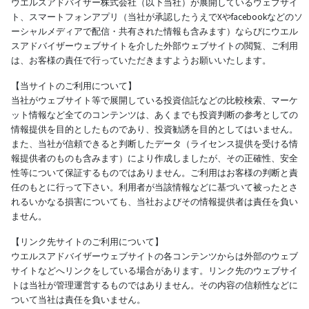
ウエルスアドバイザー株式会社（以下当社）が展開しているウェブサイ
ト、スマートフォンアプリ（当社が承認したうえでXやfacebookなどのソ
ーシャルメディアで配信・共有された情報も含みます）ならびにウエル
スアドバイザーウェブサイトを介した外部ウェブサイトの閲覧、ご利用
は、お客様の責任で行っていただきますようお願いいたします。
【当サイトのご利用について】
当社がウェブサイト等で展開している投資信託などの比較検索、マーケ
ット情報など全てのコンテンツは、あくまでも投資判断の参考としての
情報提供を目的としたものであり、投資勧誘を目的としてはいません。
また、当社が信頼できると判断したデータ（ライセンス提供を受ける情
報提供者のものも含みます）により作成しましたが、その正確性、安全
性等について保証するものではありません。ご利用はお客様の判断と責
任のもとに行って下さい。利用者が当該情報などに基づいて被ったとさ
れるいかなる損害についても、当社およびその情報提供者は責任を負い
ません。
【リンク先サイトのご利用について】
ウエルスアドバイザーウェブサイトの各コンテンツからは外部のウェブ
サイトなどへリンクをしている場合があります。リンク先のウェブサイ
トは当社が管理運営するものではありません。その内容の信頼性などに
ついて当社は責任を負いません。