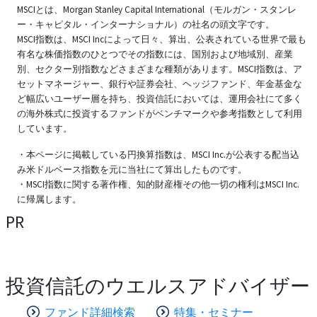
MSCIとは、Morgan Stanley Capital International（モルガン・スタンレ
ー・キャピタル・インターナショナル）の社名の頭文字です。
MSCI指数は、MSCI Incによって日々、算出、公表されている世界で最も
有名な株価指数のひとつでその指数には、国別および地域別、産業
別、セクター別指数などさまざまな種類があります。MSCI指数は、ア
セットマネージャー、銀行や証券会社、ヘッジファンド、年金基金な
ど幅広いユーザー層を持ち、投資信託においては、運用会社にて多く
の海外株式に投資するファンドがベンチマークや参考指数として利用
しています。
・本ページに掲載している円換算指数は、MSCI Inc.が公表する配当込
み米ドルベース指数を元に当社にて算出したものです。
・MSCI指数に関する著作権、知的財産権その他一切の権利はMSCI Inc.
に帰属します。
PR
投資信託のウエルスアドバイザー
ファンド詳細検索
特集・セミナー