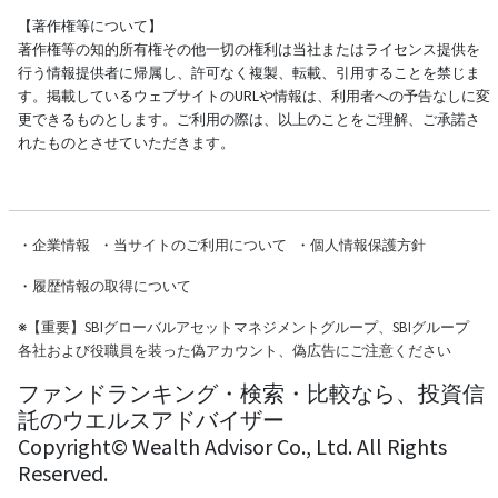
【著作権等について】
著作権等の知的所有権その他一切の権利は当社またはライセンス提供を
行う情報提供者に帰属し、許可なく複製、転載、引用することを禁じま
す。掲載しているウェブサイトのURLや情報は、利用者への予告なしに変
更できるものとします。ご利用の際は、以上のことをご理解、ご承諾さ
れたものとさせていただきます。
・
企業情報
・
当サイトのご利用について
・
個人情報保護方針
・
履歴情報の取得について
※
【重要】SBIグローバルアセットマネジメントグループ、SBIグループ
各社および役職員を装った偽アカウント、偽広告にご注意ください
ファンドランキング・検索・比較なら、投資信
託のウエルスアドバイザー
Copyright© Wealth Advisor Co., Ltd. All Rights
Reserved.