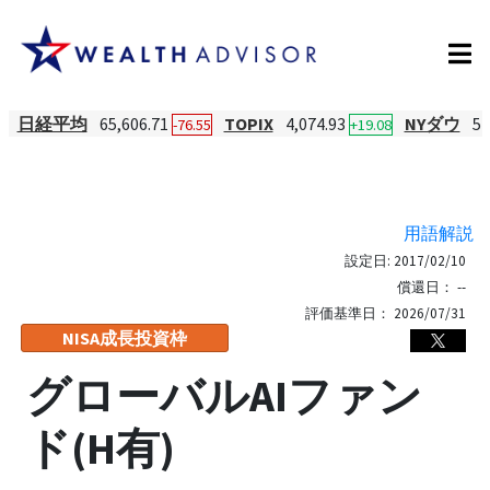
日経平均
65,606.71
TOPIX
4,074.93
NYダウ
54
-76.55
+19.08
用語解説
設定日:
2017/02/10
償還日：
--
評価基準日：
2026/07/31
NISA成長投資枠
グローバルAIファン
ド(H有)