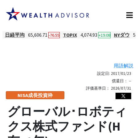
日経平均
65,606.71
TOPIX
4,074.93
NYダウ
54
-76.55
+19.08
用語解説
設定日:
2017/01/23
償還日：
--
評価基準日：
2026/07/31
NISA成長投資枠
グローバル･ロボティ
クス株式ファンド(H