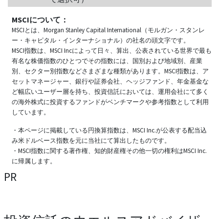
MSCIについて：
MSCIとは、Morgan Stanley Capital International（モルガン・スタンレ
ー・キャピタル・インターナショナル）の社名の頭文字です。
MSCI指数は、MSCI Incによって日々、算出、公表されている世界で最も
有名な株価指数のひとつでその指数には、国別および地域別、産業
別、セクター別指数などさまざまな種類があります。MSCI指数は、ア
セットマネージャー、銀行や証券会社、ヘッジファンド、年金基金な
ど幅広いユーザー層を持ち、投資信託においては、運用会社にて多く
の海外株式に投資するファンドがベンチマークや参考指数として利用
しています。
・本ページに掲載している円換算指数は、MSCI Inc.が公表する配当込
み米ドルベース指数を元に当社にて算出したものです。
・MSCI指数に関する著作権、知的財産権その他一切の権利はMSCI Inc.
に帰属します。
PR