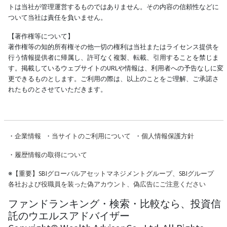
トは当社が管理運営するものではありません。その内容の信頼性などに
ついて当社は責任を負いません。
【著作権等について】
著作権等の知的所有権その他一切の権利は当社またはライセンス提供を
行う情報提供者に帰属し、許可なく複製、転載、引用することを禁じま
す。掲載しているウェブサイトのURLや情報は、利用者への予告なしに変
更できるものとします。ご利用の際は、以上のことをご理解、ご承諾さ
れたものとさせていただきます。
・
企業情報
・
当サイトのご利用について
・
個人情報保護方針
・
履歴情報の取得について
※
【重要】SBIグローバルアセットマネジメントグループ、SBIグループ
各社および役職員を装った偽アカウント、偽広告にご注意ください
ファンドランキング・検索・比較なら、投資信
託のウエルスアドバイザー