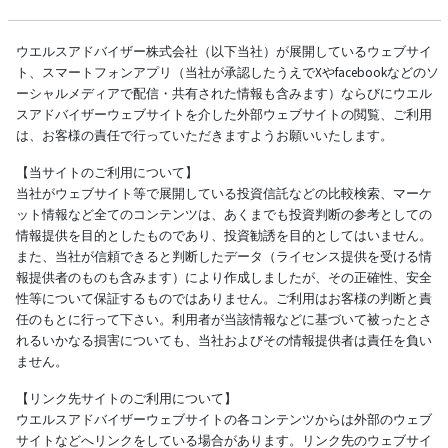
ウエルスアドバイザー株式会社（以下当社）が展開しているウェブサイ
ト、スマートフォンアプリ（当社が承認したうえでXやfacebookなどのソ
ーシャルメディアで配信・共有された情報も含みます）ならびにウエル
スアドバイザーウェブサイトを介した外部ウェブサイトの閲覧、ご利用
は、お客様の責任で行っていただきますようお願いいたします。
【当サイトのご利用について】
当社がウェブサイト等で展開している投資信託などの比較検索、マーケ
ット情報など全てのコンテンツは、あくまでも投資判断の参考としての
情報提供を目的としたものであり、投資勧誘を目的としてはいません。
また、当社が信頼できると判断したデータ（ライセンス提供を受ける情
報提供者のものも含みます）により作成しましたが、その正確性、安全
性等について保証するものではありません。ご利用はお客様の判断と責
任のもとに行って下さい。利用者が当該情報などに基づいて被ったとさ
れるいかなる損害についても、当社およびその情報提供者は責任を負い
ません。
【リンク先サイトのご利用について】
ウエルスアドバイザーウェブサイトの各コンテンツからは外部のウェブ
サイトなどへリンクをしている場合があります。リンク先のウェブサイ