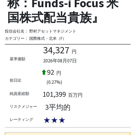
称：Funds-i Focus 米
国株式配当貴族』
投信会社名：
野村アセットマネジメント
カテゴリー：
国際株式・北米（F）
34,327
円
基準価額
2026年08月07日
92
円
前日比
(0.27%)
101,399
純資産総額
百万円
3平均的
リスクメジャー
★★★
レーティング