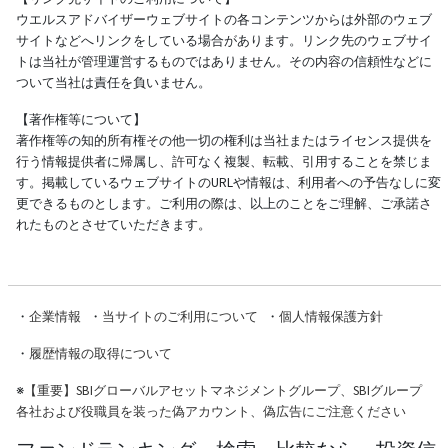
ウエルスアドバイザーウェブサイトの各コンテンツからは外部のウェブ
サイトなどへリンクをしている場合があります。リンク先のウェブサイ
トは当社が管理運営するものではありません。その内容の信頼性などに
ついて当社は責任を負いません。
【著作権等について】
著作権等の知的所有権その他一切の権利は当社またはライセンス提供を
行う情報提供者に帰属し、許可なく複製、転載、引用することを禁じま
す。掲載しているウェブサイトのURLや情報は、利用者への予告なしに変
更できるものとします。ご利用の際は、以上のことをご理解、ご承諾さ
れたものとさせていただきます。
・
企業情報
・
当サイトのご利用について
・
個人情報保護方針
・
履歴情報の取得について
※
【重要】SBIグローバルアセットマネジメントグループ、SBIグループ
各社および役職員を装った偽アカウント、偽広告にご注意ください