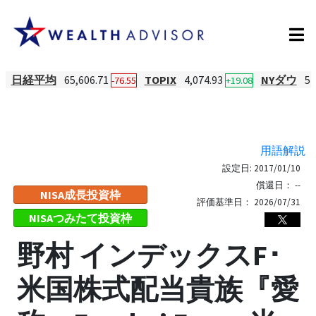
日経平均
65,606.71
TOPIX
4,074.93
NYダウ
54
-76.55
+19.08
用語解説
設定日:
2017/01/10
償還日：
--
NISA成長投資枠
評価基準日：
2026/07/31
NISAつみたて投資枠
野村 インデックスF･
米国株式配当貴族『愛