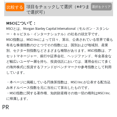
項目をチェックして選択（※4つま
比較する
選択をクリア
で選択可）
MSCIについて：
MSCIとは、Morgan Stanley Capital International（モルガン・スタンレ
ー・キャピタル・インターナショナル）の社名の頭文字です。
MSCI指数は、MSCI Incによって日々、算出、公表されている世界で最も
有名な株価指数のひとつでその指数には、国別および地域別、産業
別、セクター別指数などさまざまな種類があります。MSCI指数は、ア
セットマネージャー、銀行や証券会社、ヘッジファンド、年金基金な
ど幅広いユーザー層を持ち、投資信託においては、運用会社にて多く
の海外株式に投資するファンドがベンチマークや参考指数として利用
しています。
・本ページに掲載している円換算指数は、MSCI Inc.が公表する配当込
み米ドルベース指数を元に当社にて算出したものです。
・MSCI指数に関する著作権、知的財産権その他一切の権利はMSCI Inc.
に帰属します。
PR