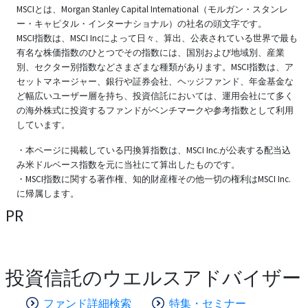
MSCIとは、Morgan Stanley Capital International（モルガン・スタンレ
ー・キャピタル・インターナショナル）の社名の頭文字です。
MSCI指数は、MSCI Incによって日々、算出、公表されている世界で最も
有名な株価指数のひとつでその指数には、国別および地域別、産業
別、セクター別指数などさまざまな種類があります。MSCI指数は、ア
セットマネージャー、銀行や証券会社、ヘッジファンド、年金基金な
ど幅広いユーザー層を持ち、投資信託においては、運用会社にて多く
の海外株式に投資するファンドがベンチマークや参考指数として利用
しています。
・本ページに掲載している円換算指数は、MSCI Inc.が公表する配当込
み米ドルベース指数を元に当社にて算出したものです。
・MSCI指数に関する著作権、知的財産権その他一切の権利はMSCI Inc.
に帰属します。
PR
投資信託のウエルスアドバイザー
ファンド詳細検索
特集・セミナー