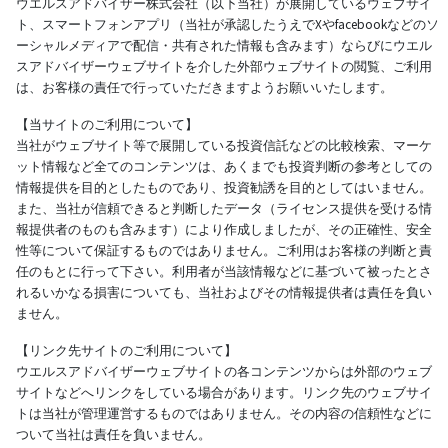
ウエルスアドバイザー株式会社（以下当社）が展開しているウェブサイ
ト、スマートフォンアプリ（当社が承認したうえでXやfacebookなどのソ
ーシャルメディアで配信・共有された情報も含みます）ならびにウエル
スアドバイザーウェブサイトを介した外部ウェブサイトの閲覧、ご利用
は、お客様の責任で行っていただきますようお願いいたします。
【当サイトのご利用について】
当社がウェブサイト等で展開している投資信託などの比較検索、マーケ
ット情報など全てのコンテンツは、あくまでも投資判断の参考としての
情報提供を目的としたものであり、投資勧誘を目的としてはいません。
また、当社が信頼できると判断したデータ（ライセンス提供を受ける情
報提供者のものも含みます）により作成しましたが、その正確性、安全
性等について保証するものではありません。ご利用はお客様の判断と責
任のもとに行って下さい。利用者が当該情報などに基づいて被ったとさ
れるいかなる損害についても、当社およびその情報提供者は責任を負い
ません。
【リンク先サイトのご利用について】
ウエルスアドバイザーウェブサイトの各コンテンツからは外部のウェブ
サイトなどへリンクをしている場合があります。リンク先のウェブサイ
トは当社が管理運営するものではありません。その内容の信頼性などに
ついて当社は責任を負いません。