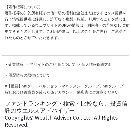
【著作権等について】
著作権等の知的所有権その他一切の権利は当社またはライセンス提供を
行う情報提供者に帰属し、許可なく複製、転載、引用することを禁じま
す。掲載しているウェブサイトのURLや情報は、利用者への予告なしに変
更できるものとします。ご利用の際は、以上のことをご理解、ご承諾さ
れたものとさせていただきます。
・
企業情報
・
当サイトのご利用について
・
個人情報保護方針
・
履歴情報の取得について
※
【重要】SBIグローバルアセットマネジメントグループ、SBIグループ
各社および役職員を装った偽アカウント、偽広告にご注意ください
ファンドランキング・検索・比較なら、投資信
託のウエルスアドバイザー
Copyright© Wealth Advisor Co., Ltd. All Rights
Reserved.