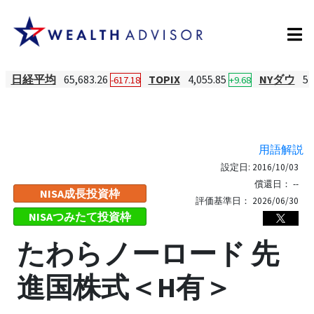
日経平均
65,683.26
TOPIX
4,055.85
NYダウ
54
-617.18
+9.68
用語解説
設定日:
2016/10/03
償還日：
--
NISA成長投資枠
評価基準日：
2026/06/30
NISAつみたて投資枠
たわらノーロード 先
進国株式＜H有＞