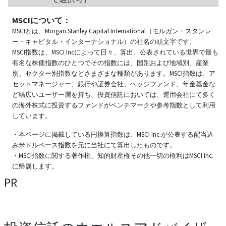
MSCIについて：
MSCIとは、Morgan Stanley Capital International（モルガン・スタンレ
ー・キャピタル・インターナショナル）の社名の頭文字です。
MSCI指数は、MSCI Incによって日々、算出、公表されている世界で最も
有名な株価指数のひとつでその指数には、国別および地域別、産業
別、セクター別指数などさまざまな種類があります。MSCI指数は、ア
セットマネージャー、銀行や証券会社、ヘッジファンド、年金基金な
ど幅広いユーザー層を持ち、投資信託においては、運用会社にて多く
の海外株式に投資するファンドがベンチマークや参考指数として利用
しています。
・本ページに掲載している円換算指数は、MSCI Inc.が公表する配当込
み米ドルベース指数を元に当社にて算出したものです。
・MSCI指数に関する著作権、知的財産権その他一切の権利はMSCI Inc.
に帰属します。
PR