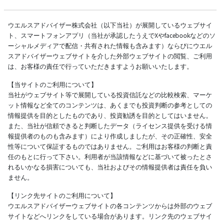
ウエルスアドバイザー株式会社（以下当社）が展開しているウェブサイ
ト、スマートフォンアプリ（当社が承認したうえでXやfacebookなどのソ
ーシャルメディアで配信・共有された情報も含みます）ならびにウエル
スアドバイザーウェブサイトを介した外部ウェブサイトの閲覧、ご利用
は、お客様の責任で行っていただきますようお願いいたします。
【当サイトのご利用について】
当社がウェブサイト等で展開している投資信託などの比較検索、マーケ
ット情報など全てのコンテンツは、あくまでも投資判断の参考としての
情報提供を目的としたものであり、投資勧誘を目的としてはいません。
また、当社が信頼できると判断したデータ（ライセンス提供を受ける情
報提供者のものも含みます）により作成しましたが、その正確性、安全
性等について保証するものではありません。ご利用はお客様の判断と責
任のもとに行って下さい。利用者が当該情報などに基づいて被ったとさ
れるいかなる損害についても、当社およびその情報提供者は責任を負い
ません。
【リンク先サイトのご利用について】
ウエルスアドバイザーウェブサイトの各コンテンツからは外部のウェブ
サイトなどへリンクをしている場合があります。リンク先のウェブサイ