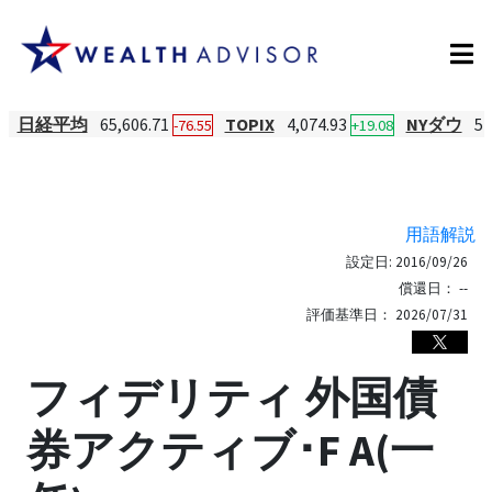
日経平均
65,606.71
TOPIX
4,074.93
NYダウ
54
-76.55
+19.08
用語解説
設定日:
2016/09/26
償還日：
--
評価基準日：
2026/07/31
フィデリティ 外国債
券アクティブ･F A(一