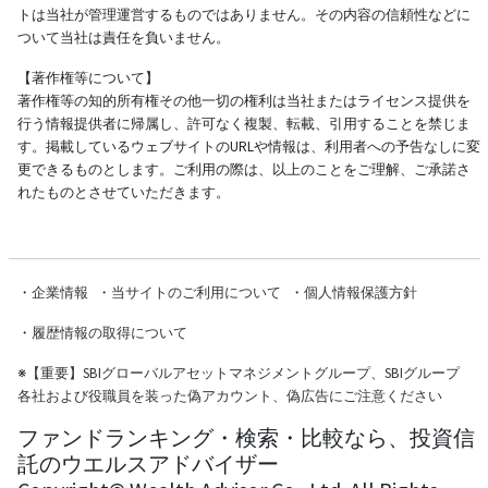
トは当社が管理運営するものではありません。その内容の信頼性などに
ついて当社は責任を負いません。
【著作権等について】
著作権等の知的所有権その他一切の権利は当社またはライセンス提供を
行う情報提供者に帰属し、許可なく複製、転載、引用することを禁じま
す。掲載しているウェブサイトのURLや情報は、利用者への予告なしに変
更できるものとします。ご利用の際は、以上のことをご理解、ご承諾さ
れたものとさせていただきます。
・
企業情報
・
当サイトのご利用について
・
個人情報保護方針
・
履歴情報の取得について
※
【重要】SBIグローバルアセットマネジメントグループ、SBIグループ
各社および役職員を装った偽アカウント、偽広告にご注意ください
ファンドランキング・検索・比較なら、投資信
託のウエルスアドバイザー