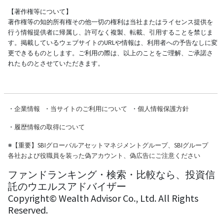
【著作権等について】
著作権等の知的所有権その他一切の権利は当社またはライセンス提供を
行う情報提供者に帰属し、許可なく複製、転載、引用することを禁じま
す。掲載しているウェブサイトのURLや情報は、利用者への予告なしに変
更できるものとします。ご利用の際は、以上のことをご理解、ご承諾さ
れたものとさせていただきます。
・
企業情報
・
当サイトのご利用について
・
個人情報保護方針
・
履歴情報の取得について
※
【重要】SBIグローバルアセットマネジメントグループ、SBIグループ
各社および役職員を装った偽アカウント、偽広告にご注意ください
ファンドランキング・検索・比較なら、投資信
託のウエルスアドバイザー
Copyright© Wealth Advisor Co., Ltd. All Rights
Reserved.