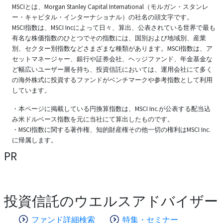
MSCIとは、Morgan Stanley Capital International（モルガン・スタンレ
ー・キャピタル・インターナショナル）の社名の頭文字です。
MSCI指数は、MSCI Incによって日々、算出、公表されている世界で最も
有名な株価指数のひとつでその指数には、国別および地域別、産業
別、セクター別指数などさまざまな種類があります。MSCI指数は、ア
セットマネージャー、銀行や証券会社、ヘッジファンド、年金基金な
ど幅広いユーザー層を持ち、投資信託においては、運用会社にて多く
の海外株式に投資するファンドがベンチマークや参考指数として利用
しています。
・本ページに掲載している円換算指数は、MSCI Inc.が公表する配当込
み米ドルベース指数を元に当社にて算出したものです。
・MSCI指数に関する著作権、知的財産権その他一切の権利はMSCI Inc.
に帰属します。
PR
投資信託のウエルスアドバイザー
ファンド詳細検索
特集・セミナー