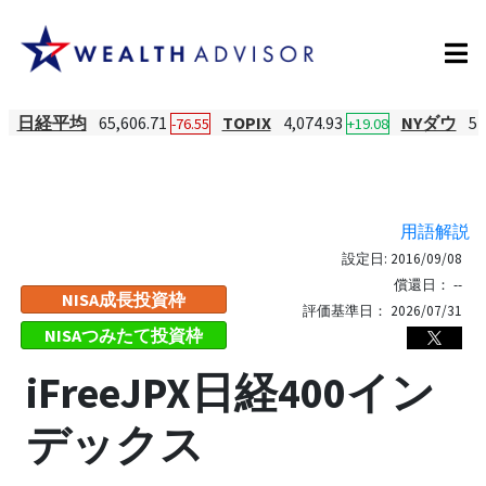
日経平均
65,606.71
TOPIX
4,074.93
NYダウ
54
-76.55
+19.08
用語解説
設定日:
2016/09/08
償還日：
--
NISA成長投資枠
評価基準日：
2026/07/31
NISAつみたて投資枠
iFreeJPX日経400イン
デックス