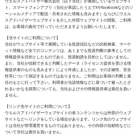
ウエルスアドバイザー株式会社（以下当社）が展開しているウェブサイ
ト、スマートフォンアプリ（当社が承認したうえでXやfacebookなどのソ
ーシャルメディアで配信・共有された情報も含みます）ならびにウエル
スアドバイザーウェブサイトを介した外部ウェブサイトの閲覧、ご利用
は、お客様の責任で行っていただきますようお願いいたします。
【当サイトのご利用について】
当社がウェブサイト等で展開している投資信託などの比較検索、マーケ
ット情報など全てのコンテンツは、あくまでも投資判断の参考としての
情報提供を目的としたものであり、投資勧誘を目的としてはいません。
また、当社が信頼できると判断したデータ（ライセンス提供を受ける情
報提供者のものも含みます）により作成しましたが、その正確性、安全
性等について保証するものではありません。ご利用はお客様の判断と責
任のもとに行って下さい。利用者が当該情報などに基づいて被ったとさ
れるいかなる損害についても、当社およびその情報提供者は責任を負い
ません。
【リンク先サイトのご利用について】
ウエルスアドバイザーウェブサイトの各コンテンツからは外部のウェブ
サイトなどへリンクをしている場合があります。リンク先のウェブサイ
トは当社が管理運営するものではありません。その内容の信頼性などに
ついて当社は責任を負いません。