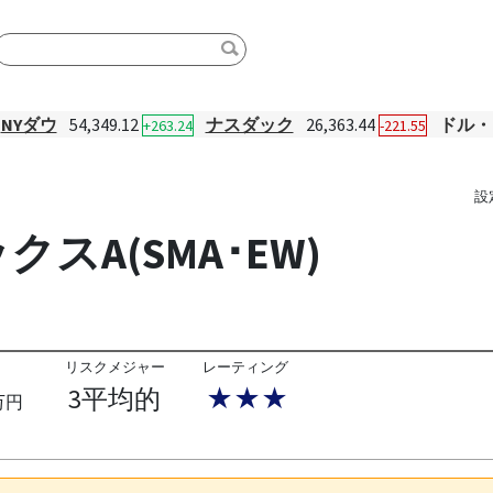
NYダウ
54,349.12
ナスダック
26,363.44
ドル・
+263.24
-221.55
設
スA(SMA･EW)
リスクメジャー
レーティング
3平均的
★★★
万円