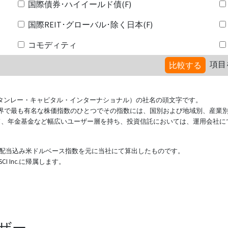
国際債券･ハイイールド債(F)
国際REIT･グローバル･除く日本(F)
コモディティ
項目
比較する
ional（モルガン・スタンレー・キャピタル・インターナショナル）の社名の頭文字です。
ている世界で最も有名な株価指数のひとつでその指数には、国別および地域別、産業
ド、年金基金など幅広いユーザー層を持ち、投資信託においては、運用会社に
表する配当込み米ドルベース指数を元に当社にて算出したものです。
 Inc.に帰属します。
ザー