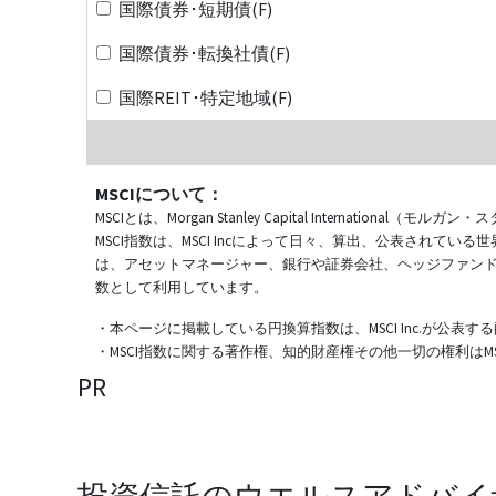
国際債券･短期債(F)
国際債券･転換社債(F)
国際REIT･特定地域(F)
MSCIについて：
MSCIとは、Morgan Stanley Capital Internat
MSCI指数は、MSCI Incによって日々、算出、公表され
は、アセットマネージャー、銀行や証券会社、ヘッジファン
数として利用しています。
・本ページに掲載している円換算指数は、MSCI Inc.が公
・MSCI指数に関する著作権、知的財産権その他一切の権利はMSCI
PR
投資信託のウエルスアドバイ