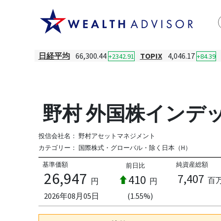
日経平均
66,300.44
TOPIX
4,046.17
+2342.91
+84.39
野村 外国株インデック
投信会社名：
野村アセットマネジメント
カテゴリー：
国際株式・グローバル・除く日本（H）
基準価額
純資産総額
前日比
26,947
7,407
410
百
円
円
2026年08月05日
(1.55%)