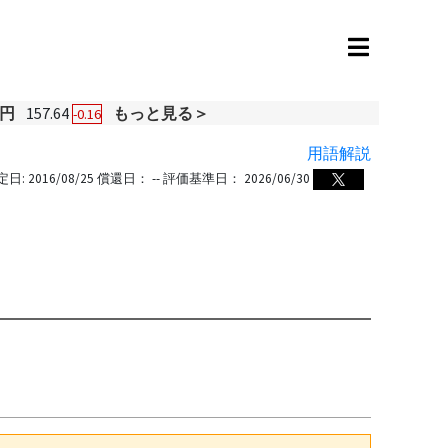
円
157.64
もっと見る＞
-0.16
用語解説
定日:
2016/08/25
償還日：
--
評価基準日：
2026/06/30