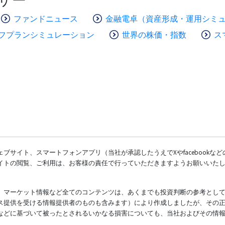
ファンドニュース
金融電卓（資産形成・運用シミ
フプランシミュレーション
世界の株価・指数
ス
ブサイト、スマートフォンアプリ（当社が承認したうえでXやfacebookな
イトの閲覧、ご利用は、お客様の責任で行っていただきますようお願いいた
、マーケット情報など全てのコンテンツは、あくまでも投資判断の参考とし
ス提供を受ける情報提供者のものも含みます）により作成しましたが、その
などに基づいて被ったとされるいかなる損害についても、当社およびその情