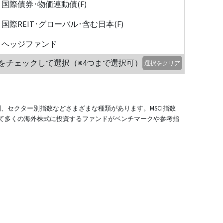
国際債券･物価連動債(F)
国際REIT･グローバル･含む日本(F)
ヘッジファンド
をチェックして選択（※4つまで選択可）
選択をクリア
別、セクター別指数などさまざまな種類があります。MSCI指数
て多くの海外株式に投資するファンドがベンチマークや参考指