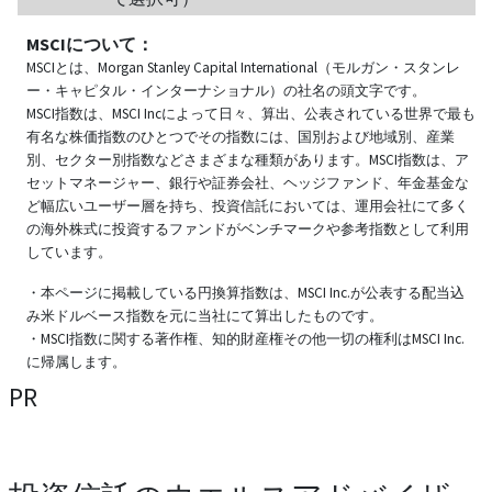
MSCIについて：
MSCIとは、Morgan Stanley Capital International（モルガン・スタンレ
ー・キャピタル・インターナショナル）の社名の頭文字です。
MSCI指数は、MSCI Incによって日々、算出、公表されている世界で最も
有名な株価指数のひとつでその指数には、国別および地域別、産業
別、セクター別指数などさまざまな種類があります。MSCI指数は、ア
セットマネージャー、銀行や証券会社、ヘッジファンド、年金基金な
ど幅広いユーザー層を持ち、投資信託においては、運用会社にて多く
の海外株式に投資するファンドがベンチマークや参考指数として利用
しています。
・本ページに掲載している円換算指数は、MSCI Inc.が公表する配当込
み米ドルベース指数を元に当社にて算出したものです。
・MSCI指数に関する著作権、知的財産権その他一切の権利はMSCI Inc.
に帰属します。
PR