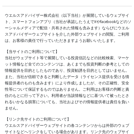
ウエルスアドバイザー株式会社（以下当社）が展開しているウェブサイ
ト、スマートフォンアプリ（当社が承認したうえでXやfacebookなどのソ
ーシャルメディアで配信・共有された情報も含みます）ならびにウエル
スアドバイザーウェブサイトを介した外部ウェブサイトの閲覧、ご利用
は、お客様の責任で行っていただきますようお願いいたします。
【当サイトのご利用について】
当社がウェブサイト等で展開している投資信託などの比較検索、マーケ
ット情報など全てのコンテンツは、あくまでも投資判断の参考としての
情報提供を目的としたものであり、投資勧誘を目的としてはいません。
また、当社が信頼できると判断したデータ（ライセンス提供を受ける情
報提供者のものも含みます）により作成しましたが、その正確性、安全
性等について保証するものではありません。ご利用はお客様の判断と責
任のもとに行って下さい。利用者が当該情報などに基づいて被ったとさ
れるいかなる損害についても、当社およびその情報提供者は責任を負い
ません。
【リンク先サイトのご利用について】
ウエルスアドバイザーウェブサイトの各コンテンツからは外部のウェブ
サイトなどへリンクをしている場合があります。リンク先のウェブサイ