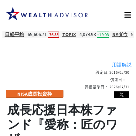
日経平均
65,606.71
TOPIX
4,074.93
NYダウ
54
-76.55
+19.08
用語解説
設定日:
2016/05/30
償還日：
--
評価基準日：
2026/07/31
NISA成長投資枠
成長応援日本株ファ
ンド『愛称：匠のワ