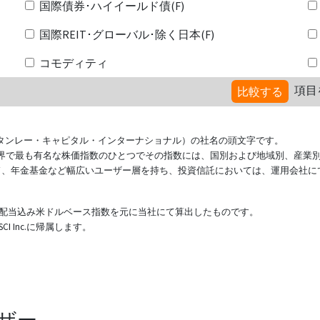
国際債券･ハイイールド債(F)
国際REIT･グローバル･除く日本(F)
コモディティ
項目
比較する
ional（モルガン・スタンレー・キャピタル・インターナショナル）の社名の頭文字です。
ている世界で最も有名な株価指数のひとつでその指数には、国別および地域別、産業
ド、年金基金など幅広いユーザー層を持ち、投資信託においては、運用会社に
表する配当込み米ドルベース指数を元に当社にて算出したものです。
 Inc.に帰属します。
ザー