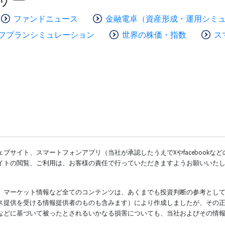
ファンドニュース
金融電卓（資産形成・運用シミ
フプランシミュレーション
世界の株価・指数
ス
ブサイト、スマートフォンアプリ（当社が承認したうえでXやfacebookな
イトの閲覧、ご利用は、お客様の責任で行っていただきますようお願いいた
、マーケット情報など全てのコンテンツは、あくまでも投資判断の参考とし
ス提供を受ける情報提供者のものも含みます）により作成しましたが、その
などに基づいて被ったとされるいかなる損害についても、当社およびその情