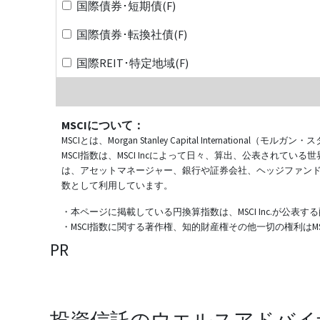
国際債券･短期債(F)
国際債券･転換社債(F)
国際REIT･特定地域(F)
MSCIについて：
MSCIとは、Morgan Stanley Capital Internat
MSCI指数は、MSCI Incによって日々、算出、公表され
は、アセットマネージャー、銀行や証券会社、ヘッジファン
数として利用しています。
・本ページに掲載している円換算指数は、MSCI Inc.が公
・MSCI指数に関する著作権、知的財産権その他一切の権利はMSCI
PR
投資信託のウエルスアドバイ