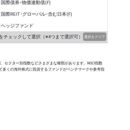
国際債券･物価連動債(F)
国際REIT･グローバル･含む日本(F)
ヘッジファンド
をチェックして選択（※4つまで選択可）
選択をクリア
別、セクター別指数などさまざまな種類があります。MSCI指数
て多くの海外株式に投資するファンドがベンチマークや参考指