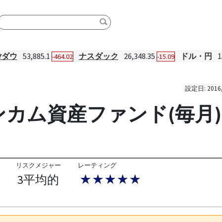
Yダウ
53,885.1
ナスダック
26,348.35
ドル・円
1
-464.02
-15.09
設定日:
2016
ンカム資産ファンド(毎月)
リスクメジャー
レーティング
3平均的
★★★★★