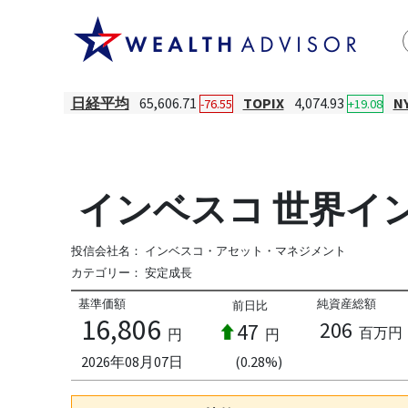
日経平均
65,606.71
TOPIX
4,074.93
N
-76.55
+19.08
インベスコ 世界イ
投信会社名：
インベスコ・アセット・マネジメント
カテゴリー：
安定成長
基準価額
純資産総額
前日比
16,806
206
47
百万円
円
円
2026年08月07日
(0.28%)