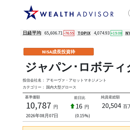
日経平均
65,606.71
TOPIX
4,074.93
N
-76.55
+19.08
NISA成長投資枠
ジャパン･ロボティ
投信会社名：
アモーヴァ・アセットマネジメント
カテゴリー：
国内大型グロース
基準価額
純資産総額
前日比
10,787
20,504
16
百
円
円
2026年08月07日
(0.15%)