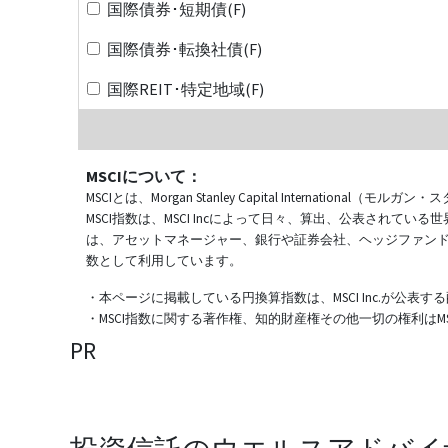
国際債券･短期債(F)
国際債券･転換社債(F)
国際REIT･特定地域(F)
MSCIについて：
MSCIとは、Morgan Stanley Capital Internat
MSCI指数は、MSCI Incによって日々、算出、公表され
は、アセットマネージャー、銀行や証券会社、ヘッジファン
数として利用しています。
・本ページに掲載している円換算指数は、MSCI Inc.が公
・MSCI指数に関する著作権、知的財産権その他一切の権利はMSCI
PR