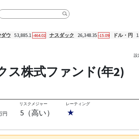
Yダウ
53,885.1
ナスダック
26,348.35
ドル・円
1
-464.02
-15.09
設
クス株式ファンド(年2)
リスクメジャー
レーティング
5（高い）
★
万円