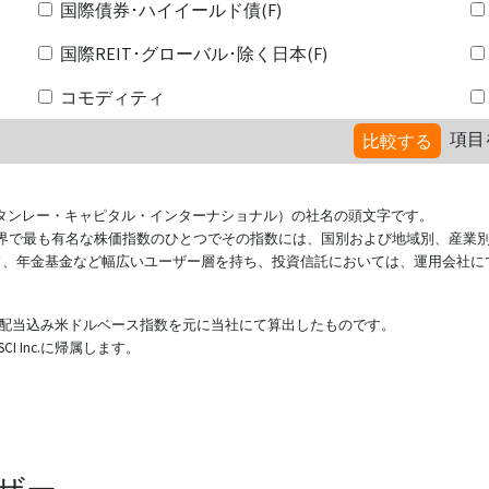
国際債券･ハイイールド債(F)
国際REIT･グローバル･除く日本(F)
コモディティ
項目
比較する
ional（モルガン・スタンレー・キャピタル・インターナショナル）の社名の頭文字です。
ている世界で最も有名な株価指数のひとつでその指数には、国別および地域別、産業
ド、年金基金など幅広いユーザー層を持ち、投資信託においては、運用会社に
表する配当込み米ドルベース指数を元に当社にて算出したものです。
 Inc.に帰属します。