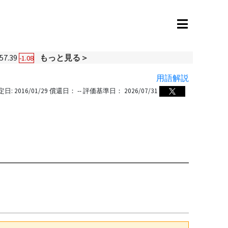
57.39
もっと見る＞
-1.08
用語解説
定日:
2016/01/29
償還日：
--
評価基準日：
2026/07/31