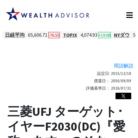
日経平均
65,606.71
TOPIX
4,074.93
NYダウ
54
-76.55
+19.08
用語解説
設定日:
2015/12/18
償還日：
2050/09/09
評価基準日：
2026/07/31
三菱UFJ ターゲット･
イヤーF2030(DC)『愛