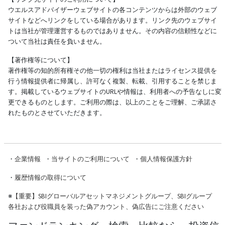
ウエルスアドバイザーウェブサイトの各コンテンツからは外部のウェブ
サイトなどへリンクをしている場合があります。リンク先のウェブサイ
トは当社が管理運営するものではありません。その内容の信頼性などに
ついて当社は責任を負いません。
【著作権等について】
著作権等の知的所有権その他一切の権利は当社またはライセンス提供を
行う情報提供者に帰属し、許可なく複製、転載、引用することを禁じま
す。掲載しているウェブサイトのURLや情報は、利用者への予告なしに変
更できるものとします。ご利用の際は、以上のことをご理解、ご承諾さ
れたものとさせていただきます。
・
企業情報
・
当サイトのご利用について
・
個人情報保護方針
・
履歴情報の取得について
※
【重要】SBIグローバルアセットマネジメントグループ、SBIグループ
各社および役職員を装った偽アカウント、偽広告にご注意ください