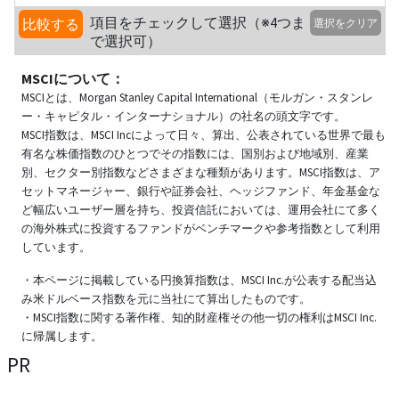
項目をチェックして選択（※4つま
比較する
選択をクリア
で選択可）
MSCIについて：
MSCIとは、Morgan Stanley Capital International（モルガン・スタンレ
ー・キャピタル・インターナショナル）の社名の頭文字です。
MSCI指数は、MSCI Incによって日々、算出、公表されている世界で最も
有名な株価指数のひとつでその指数には、国別および地域別、産業
別、セクター別指数などさまざまな種類があります。MSCI指数は、ア
セットマネージャー、銀行や証券会社、ヘッジファンド、年金基金な
ど幅広いユーザー層を持ち、投資信託においては、運用会社にて多く
の海外株式に投資するファンドがベンチマークや参考指数として利用
しています。
・本ページに掲載している円換算指数は、MSCI Inc.が公表する配当込
み米ドルベース指数を元に当社にて算出したものです。
・MSCI指数に関する著作権、知的財産権その他一切の権利はMSCI Inc.
に帰属します。
PR