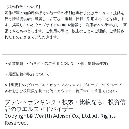
【著作権等について】
著作権等の知的所有権その他一切の権利は当社またはライセンス提供を
行う情報提供者に帰属し、許可なく複製、転載、引用することを禁じま
す。掲載しているウェブサイトのURLや情報は、利用者への予告なしに変
更できるものとします。ご利用の際は、以上のことをご理解、ご承諾さ
れたものとさせていただきます。
・
企業情報
・
当サイトのご利用について
・
個人情報保護方針
・
履歴情報の取得について
※
【重要】SBIグローバルアセットマネジメントグループ、SBIグループ
各社および役職員を装った偽アカウント、偽広告にご注意ください
ファンドランキング・検索・比較なら、投資信
託のウエルスアドバイザー
Copyright© Wealth Advisor Co., Ltd. All Rights
Reserved.