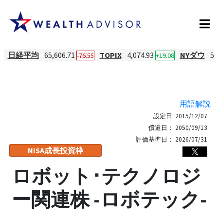
日経平均
65,606.71
TOPIX
4,074.93
NYダウ
54
-76.55
+19.08
用語解説
設定日:
2015/12/07
償還日：
2050/09/13
評価基準日：
2026/07/31
NISA成長投資枠
ロボット･テクノロジ
ー関連株 -ロボテック-