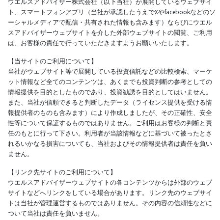
ウエルスアドバイザー株式会社（以下当社）が展開しているウェブサイ
ト、スマートフォンアプリ（当社が承認したうえでXやfacebookなどのソ
ーシャルメディアで配信・共有された情報も含みます）ならびにウエル
スアドバイザーウェブサイトを介した外部ウェブサイトの閲覧、ご利用
は、お客様の責任で行っていただきますようお願いいたします。
【当サイトのご利用について】
当社がウェブサイト等で展開している投資信託などの比較検索、マーケ
ット情報など全てのコンテンツは、あくまでも投資判断の参考としての
情報提供を目的としたものであり、投資勧誘を目的としてはいません。
また、当社が信頼できると判断したデータ（ライセンス提供を受ける情
報提供者のものも含みます）により作成しましたが、その正確性、安全
性等について保証するものではありません。ご利用はお客様の判断と責
任のもとに行って下さい。利用者が当該情報などに基づいて被ったとさ
れるいかなる損害についても、当社およびその情報提供者は責任を負い
ません。
【リンク先サイトのご利用について】
ウエルスアドバイザーウェブサイトの各コンテンツからは外部のウェブ
サイトなどへリンクをしている場合があります。リンク先のウェブサイ
トは当社が管理運営するものではありません。その内容の信頼性などに
ついて当社は責任を負いません。