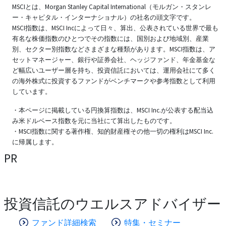
MSCIとは、Morgan Stanley Capital International（モルガン・スタンレ
ー・キャピタル・インターナショナル）の社名の頭文字です。
MSCI指数は、MSCI Incによって日々、算出、公表されている世界で最も
有名な株価指数のひとつでその指数には、国別および地域別、産業
別、セクター別指数などさまざまな種類があります。MSCI指数は、ア
セットマネージャー、銀行や証券会社、ヘッジファンド、年金基金な
ど幅広いユーザー層を持ち、投資信託においては、運用会社にて多く
の海外株式に投資するファンドがベンチマークや参考指数として利用
しています。
・本ページに掲載している円換算指数は、MSCI Inc.が公表する配当込
み米ドルベース指数を元に当社にて算出したものです。
・MSCI指数に関する著作権、知的財産権その他一切の権利はMSCI Inc.
に帰属します。
PR
投資信託のウエルスアドバイザー
ファンド詳細検索
特集・セミナー